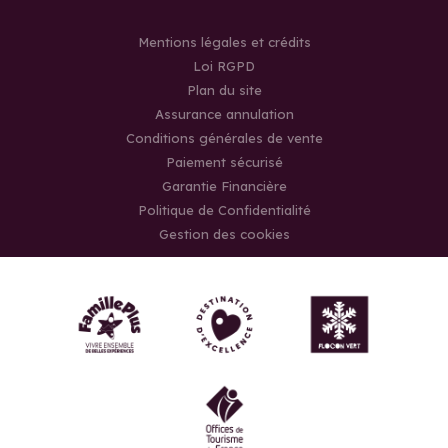
Mentions légales et crédits
Loi RGPD
Plan du site
Assurance annulation
Conditions générales de vente
Paiement sécurisé
Garantie Financière
Politique de Confidentialité
Gestion des cookies