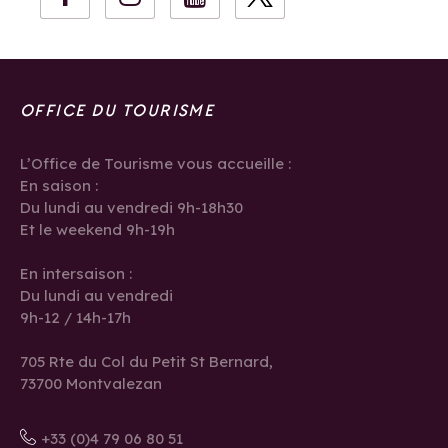
OFFICE DU TOURISME
L’Office de Tourisme vous accueille :
En saison :
Du lundi au vendredi 9h-18h30
Et le weekend 9h-19h
En intersaison :
Du lundi au vendredi
9h-12 / 14h-17h
705 Rte du Col du Petit St Bernard,
73700 Montvalezan
+33 (0)4 79 06 80 51