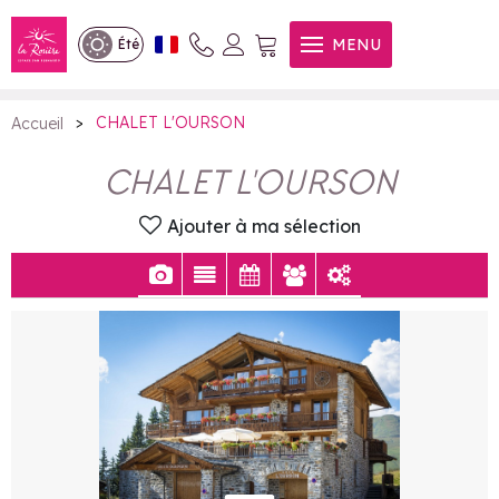
CHALET L'OURSON
MENU
Été
>
CHALET L'OURSON
Accueil
CHALET L'OURSON
Ajouter à ma sélection