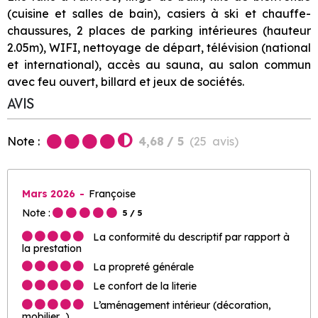
(cuisine et salles de bain), casiers à ski et chauffe-
chaussures, 2 places de parking intérieures (hauteur
2.05m), WIFI, nettoyage de départ, télévision (national
et international), accès au sauna, au salon commun
avec feu ouvert, billard et jeux de sociétés.
AVIS
Note :
4,68
/ 5
(
25
avis
)
Mars 2026
Françoise
Note :
5
/ 5
La conformité du descriptif par rapport à
la prestation
La propreté générale
Le confort de la literie
L’aménagement intérieur (décoration,
mobilier…)