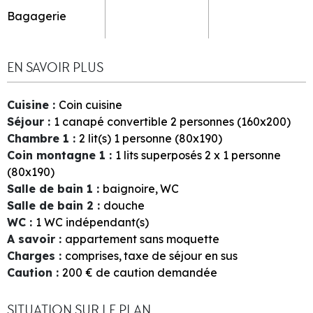
Bagagerie
EN SAVOIR PLUS
Cuisine
:
Coin cuisine
Séjour
:
1
canapé convertible 2 personnes (160x200)
Chambre 1
:
2
lit(s) 1 personne (80x190)
Coin montagne 1
:
1
lits superposés 2 x 1 personne
(80x190)
Salle de bain 1
:
baignoire
WC
Salle de bain 2
:
douche
WC
:
1
WC indépendant(s)
A savoir
:
appartement sans moquette
Charges
:
comprises
taxe de séjour en sus
Caution
:
200
€ de caution demandée
SITUATION SUR LE PLAN