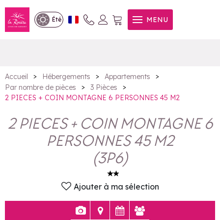
2 PIECES + COIN MONTAGNE
MENU
Été
6 PERSONNES 45 M2
>
>
>
Accueil
Hébergements
Appartements
>
>
Par nombre de pièces
3 Pièces
2 PIECES + COIN MONTAGNE 6 PERSONNES 45 M2
2 PIECES + COIN MONTAGNE 6
PERSONNES 45 M2
(
3P6
)
Ajouter à ma sélection