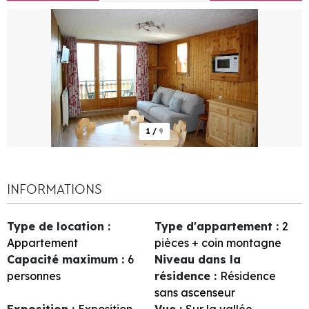
1
/
9
INFORMATIONS
Type de location
:
Type d'appartement
:
2
Appartement
pièces + coin montagne
Capacité maximum
:
6
Niveau dans la
personnes
résidence
:
Résidence
sans ascenseur
Exposition
:
Exposition
Vue
:
Sur la vallée