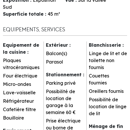
Sud
Superficie totale
:
45
m²
EQUIPEMENTS, SERVICES
Equipement de
Extérieur
:
Blanchisserie
:
la cuisine
:
Balcon(s)
Linge de lit et de
Plaques
toilette non
Parasol
vitrocéramiques
fournis
Stationnement
:
Four électrique
Couettes
fournies
Parking privé
Micro-ondes
Oreillers fournis
Possibilité de
Lave-vaisselle
location de
Possibilité de
Réfrigérateur
garage à la
location de linge
Cafetière filtre
semaine
60 €
de lit
Bouilloire
Prise électrique
Ménage de fin
ou borne de