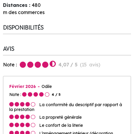
Distances :
480
m des commerces
DISPONIBILITÉS
AVIS
Note :
4,07
/ 5
(
15
avis
)
Février 2026
Odile
Note :
4
/ 5
La conformité du descriptif par rapport à
la prestation
La propreté générale
Le confort de la literie
L’aménagement intérieur (décoration,