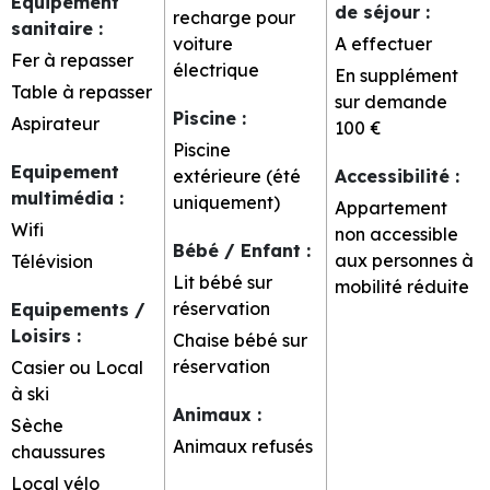
Equipement
de séjour
:
recharge pour
sanitaire
:
voiture
A effectuer
Fer à repasser
électrique
En supplément
Table à repasser
sur demande
Piscine
:
Aspirateur
100 €
Piscine
Equipement
extérieure (été
Accessibilité
:
multimédia
:
uniquement)
Appartement
Wifi
non accessible
Bébé / Enfant
:
aux personnes à
Télévision
Lit bébé sur
mobilité réduite
réservation
Equipements /
Loisirs
:
Chaise bébé sur
réservation
Casier ou Local
à ski
Animaux
:
Sèche
Animaux refusés
chaussures
Local vélo