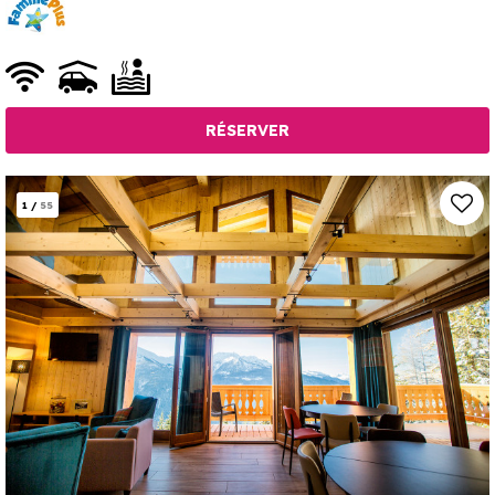
RÉSERVER
1
/
55