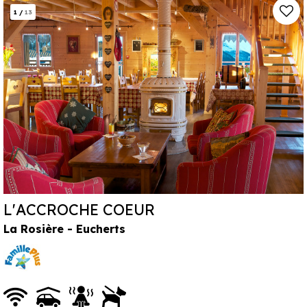
1
/
13
L'ACCROCHE COEUR
La Rosière - Eucherts