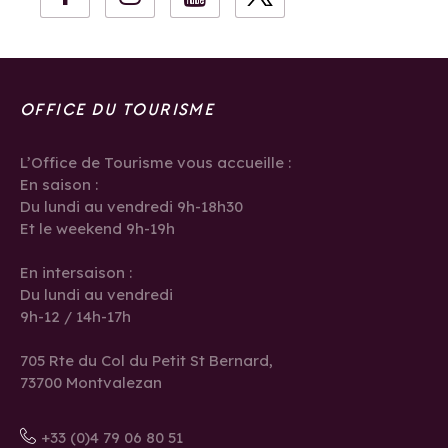
OFFICE DU TOURISME
L’Office de Tourisme vous accueille :
En saison :
Du lundi au vendredi 9h-18h30
Et le weekend 9h-19h
En intersaison :
Du lundi au vendredi
9h-12 / 14h-17h
705 Rte du Col du Petit St Bernard,
73700 Montvalezan
+33 (0)4 79 06 80 51