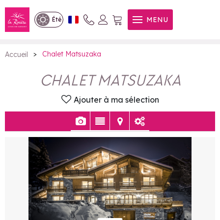
Chalet Matsuzaka
MENU
Été
>
Chalet Matsuzaka
Accueil
CHALET MATSUZAKA
Ajouter à ma sélection