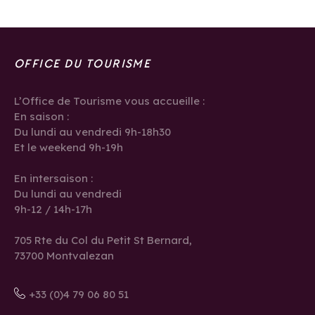
OFFICE DU TOURISME
L’Office de Tourisme vous accueille :
En saison :
Du lundi au vendredi 9h-18h30
Et le weekend 9h-19h
En intersaison :
Du lundi au vendredi
9h-12 / 14h-17h
705 Rte du Col du Petit St Bernard,
73700 Montvalezan
+33 (0)4 79 06 80 51