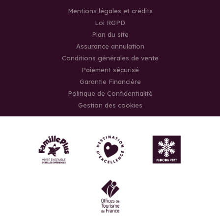
Mentions légales et crédits
Loi RGPD
Plan du site
Assurance annulation
Conditions générales de vente
Paiement sécurisé
Garantie Financière
Politique de Confidentialité
Gestion des cookies