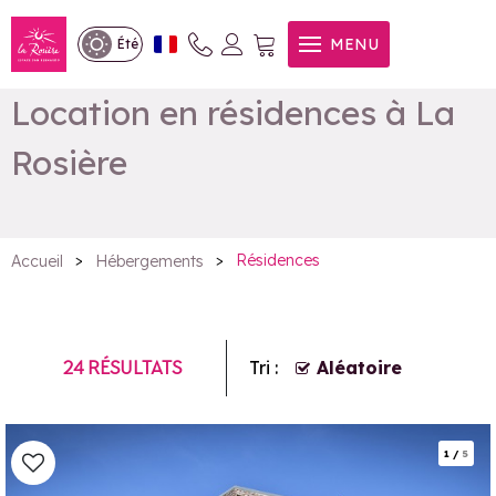
MENU
Été
Location en résidences à La
Rosière
>
>
Résidences
Accueil
Hébergements
24
RÉSULTATS
Tri :
Aléatoire
1
/
5