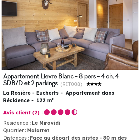
Appartement Lievre Blanc - 8 pers - 4 ch, 4
SDB/D et 2 parkings
(
RIT008
)
La Rosière - Eucherts
Appartement dans
Résidence
122
m²
Avis client
(2)
Résidence :
Le Miravidi
Quartier :
Malatret
Distances :
Face au départ des pistes
80
m des