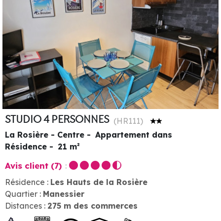
STUDIO 4 PERSONNES
(
HR111
)
La Rosière - Centre
Appartement dans
Résidence
21
m²
Avis client
(7)
Résidence :
Les Hauts de la Rosière
Quartier :
Manessier
Distances :
275
m des commerces