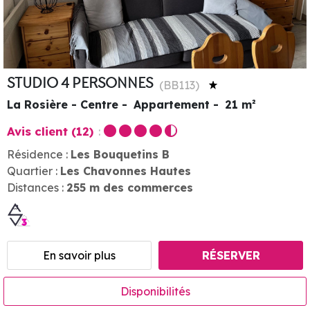
STUDIO 4 PERSONNES
(
BB113
)
La Rosière - Centre
Appartement
21
m²
Avis client
(12)
Résidence :
Les Bouquetins B
Quartier :
Les Chavonnes Hautes
Distances :
255
m des commerces
En savoir plus
RÉSERVER
Disponibilités