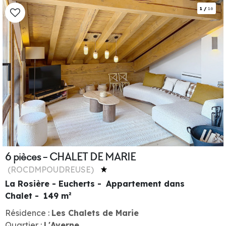
1
/
16
6 pièces - CHALET DE MARIE
(
ROCDMPOUDREUSE
)
La Rosière - Eucherts
Appartement dans
Chalet
149
m²
Résidence :
Les Chalets de Marie
Quartier :
L'Averne