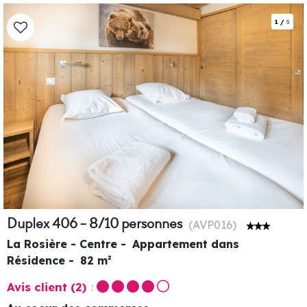
1
/
5
Duplex 406 - 8/10 personnes
(
AVP016
)
La Rosière - Centre
Appartement dans
Résidence
82
m²
Avis client
(2)