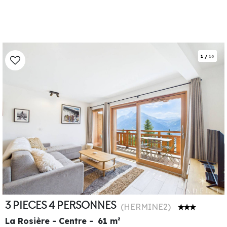
1
/
16
3 PIECES 4 PERSONNES
(
HERMINE2
)
La Rosière - Centre
61
m²