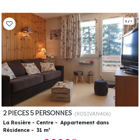
1
/
8
2 PIECES 5 PERSONNES
(
ROSIVAN406
)
La Rosière - Centre
Appartement dans
Résidence
31
m²