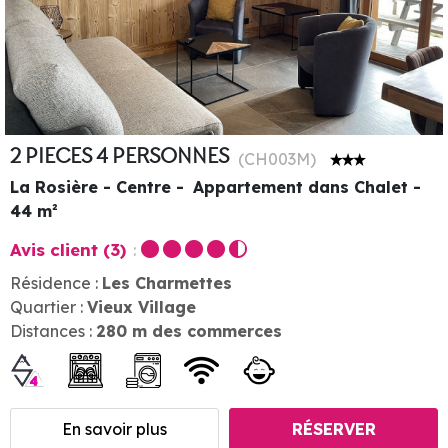
2 PIECES 4 PERSONNES
(
CH003M
)
La Rosière - Centre
Appartement dans Chalet
44
m²
Avis client
(3)
Résidence :
Les Charmettes
Quartier :
Vieux Village
Distances :
280
m des commerces
En savoir plus
RÉSERVER