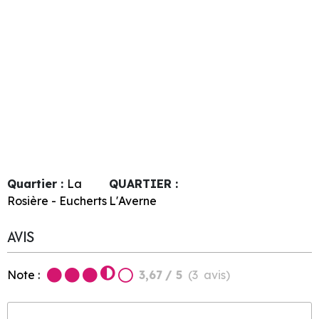
Quartier :
La
QUARTIER :
Rosière - Eucherts
L'Averne
AVIS
Note :
3,67
/ 5
(
3
avis
)