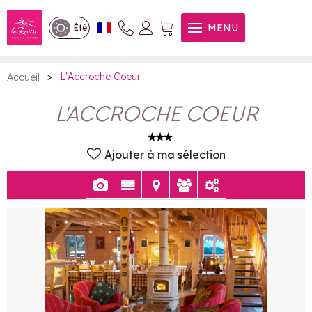
L'Accroche Coeur
MENU
Été
>
L'Accroche Coeur
Accueil
L'ACCROCHE COEUR
Ajouter à ma sélection