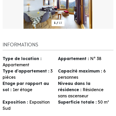
1
/
13
INFORMATIONS
Type de location
:
Appartement
:
N°
38
Appartement
Type d'appartement
:
3
Capacité maximum
:
6
pièces
personnes
Etage par rapport au
Niveau dans la
sol
:
1er étage
résidence
:
Résidence
sans ascenseur
Exposition
:
Exposition
Superficie totale
:
50
m²
Sud