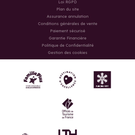
Loi RGPD
Plan du site
Assurance annulation
Conditions générales de vente
Paiement sécurisé
Garantie Financière
Politique de Confidentialité
Gestion des cookies