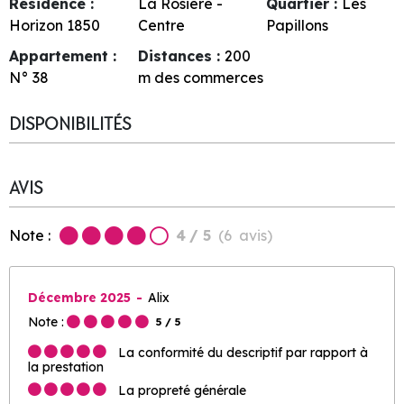
Résidence :
La Rosière -
Quartier :
Les
Horizon 1850
Centre
Papillons
Appartement :
Distances :
200
N°
38
m des commerces
DISPONIBILITÉS
AVIS
Note :
4
/ 5
(
6
avis
)
Décembre 2025
Alix
Note :
5
/ 5
La conformité du descriptif par rapport à
la prestation
La propreté générale