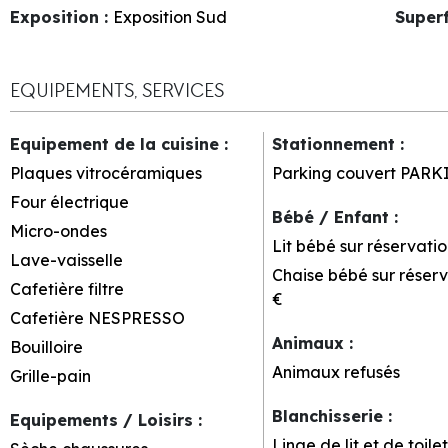
Exposition
:
Exposition Sud
Superf
EQUIPEMENTS, SERVICES
Equipement de la cuisine
:
Stationnement
:
Plaques vitrocéramiques
Parking couvert
PARK
Four électrique
Bébé / Enfant
:
Micro-ondes
Lit bébé sur réservatio
Lave-vaisselle
Chaise bébé sur réserv
Cafetière filtre
€
Cafetière NESPRESSO
Animaux
:
Bouilloire
Animaux refusés
Grille-pain
Blanchisserie
:
Equipements / Loisirs
:
Linge de lit et de toile