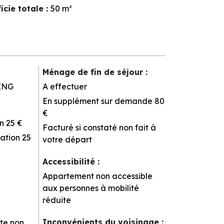
icie totale
:
50
m²
Ménage de fin de séjour
:
ING
A effectuer
En supplément sur demande
80
€
n
25 €
Facturé si constaté non fait à
ation
25
votre départ
Accessibilité
:
Appartement non accessible
aux personnes à mobilité
réduite
Inconvénients du voisinage
:
tte non