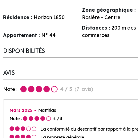
Zone géographique :
Résidence :
Horizon 1850
Rosière - Centre
Distances :
200
m des
Appartement :
N°
44
commerces
DISPONIBILITÉS
AVIS
Note :
4
/ 5
(
7
avis
)
Mars 2025
Matthias
Note :
4
/ 5
La conformité du descriptif par rapport à la pr
La propreté générale