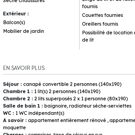
Sèche chaussures
fournis
Extérieur
:
Couettes fournies
Balcon(s)
Oreillers fournis
Mobilier de jardin
Possibilité de location 
de lit
EN SAVOIR PLUS
Séjour
:
canapé convertible 2 personnes (140x190)
Chambre 1
:
1
lit(s) 2 personnes (140x190)
Chambre 2
:
2
lits superposés 2 x 1 personne (80x190)
Salle de bain 1
:
baignoire
radiateur sèche-serviettes
WC
:
1
WC indépendant(s)
A savoir
:
appartement entièrement rénové
apparteme
moquette
Charges
:
comprises
taxe de séjour en sus