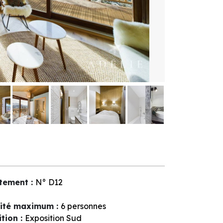
tement
:
N°
D12
ité maximum
:
6 personnes
ition
:
Exposition Sud