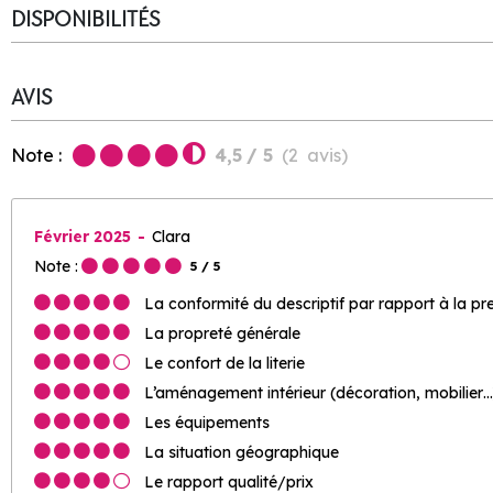
DISPONIBILITÉS
AVIS
Note :
4,5
/ 5
(
2
avis
)
Février 2025
Clara
Note :
5
/ 5
La conformité du descriptif par rapport à la pr
La propreté générale
Le confort de la literie
L’aménagement intérieur (décoration, mobilier…
Les équipements
La situation géographique
Le rapport qualité/prix