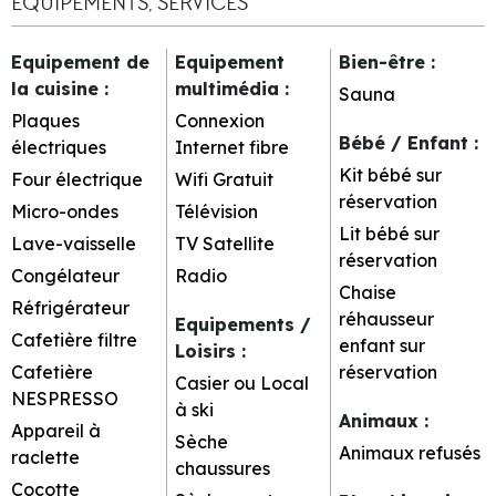
EQUIPEMENTS, SERVICES
Equipement de
Equipement
Bien-être
:
la cuisine
:
multimédia
:
Sauna
Plaques
Connexion
Bébé / Enfant
:
électriques
Internet
fibre
Kit bébé sur
Four électrique
Wifi Gratuit
réservation
Micro-ondes
Télévision
Lit bébé sur
Lave-vaisselle
TV Satellite
réservation
Congélateur
Radio
Chaise
Réfrigérateur
réhausseur
Equipements /
Cafetière filtre
enfant sur
Loisirs
:
Cafetière
réservation
Casier ou Local
NESPRESSO
à ski
Animaux
:
Appareil à
Sèche
Animaux refusés
raclette
chaussures
Cocotte