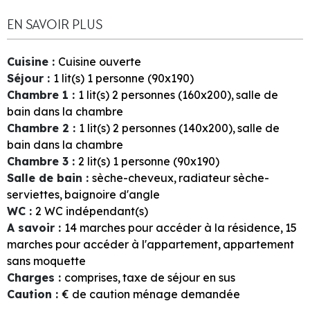
EN SAVOIR PLUS
Cuisine
:
Cuisine ouverte
Séjour
:
1
lit(s) 1 personne (90x190)
Chambre 1
:
1
lit(s) 2 personnes (160x200)
salle de
bain dans la chambre
Chambre 2
:
1
lit(s) 2 personnes (140x200)
salle de
bain dans la chambre
Chambre 3
:
2
lit(s) 1 personne (90x190)
Salle de bain
:
sèche-cheveux
radiateur sèche-
serviettes
baignoire d'angle
WC
:
2
WC indépendant(s)
A savoir
:
14
marches pour accéder à la résidence
15
marches pour accéder à l'appartement
appartement
sans moquette
Charges
:
comprises
taxe de séjour en sus
Caution
:
€ de caution ménage demandée