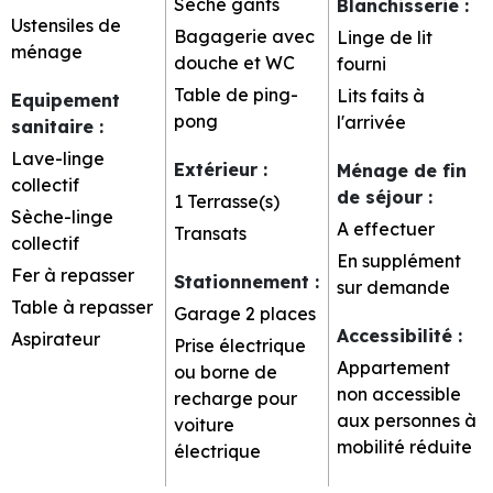
Sèche gants
Blanchisserie
:
Ustensiles de
Bagagerie avec
Linge de lit
ménage
douche et WC
fourni
Table de ping-
Lits faits à
Equipement
pong
l'arrivée
sanitaire
:
Lave-linge
Extérieur
:
Ménage de fin
collectif
de séjour
:
1
Terrasse(s)
Sèche-linge
A effectuer
Transats
collectif
En supplément
Fer à repasser
Stationnement
:
sur demande
Table à repasser
Garage
2 places
Accessibilité
:
Aspirateur
Prise électrique
Appartement
ou borne de
non accessible
recharge pour
aux personnes à
voiture
mobilité réduite
électrique