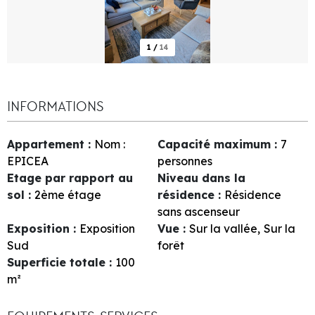
1
/
14
INFORMATIONS
Appartement
:
Nom :
Capacité maximum
:
7
EPICEA
personnes
Etage par rapport au
Niveau dans la
sol
:
2ème étage
résidence
:
Résidence
sans ascenseur
Exposition
:
Exposition
Vue
:
Sur la vallée
Sur la
Sud
forêt
Superficie totale
:
100
m²