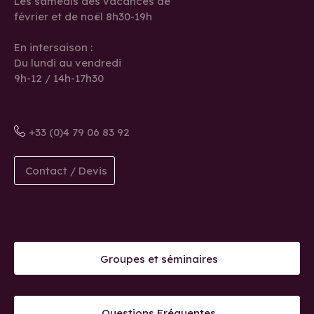
Les samedis des vacances de
février et de noël 8h30-19h
En intersaison :
Du lundi au vendredi
9h-12 / 14h-17h30
+33 (0)4 79 06 83 92
Contact / Devis
Groupes et séminaires
Questions Fréquentes