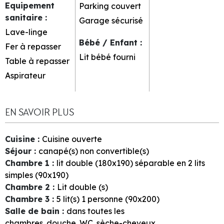
Equipement
Parking couvert
sanitaire
:
Garage sécurisé
Lave-linge
Bébé / Enfant
:
Fer à repasser
Lit bébé fourni
Table à repasser
Aspirateur
EN SAVOIR PLUS
Cuisine
:
Cuisine ouverte
Séjour
:
canapé(s) non convertible(s)
Chambre 1
:
lit double (180x190) séparable en 2 lits
simples (90x190)
Chambre 2
:
Lit double (s)
Chambre 3
:
5
lit(s) 1 personne (90x200)
Salle de bain
:
dans toutes les
chambres
douche
WC
sèche-cheveux