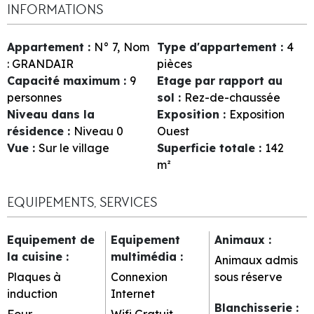
INFORMATIONS
Appartement
:
N°
7
Nom
Type d'appartement
:
4
:
GRANDAIR
pièces
Capacité maximum
:
9
Etage par rapport au
personnes
sol
:
Rez-de-chaussée
Niveau dans la
Exposition
:
Exposition
résidence
:
Niveau 0
Ouest
Vue
:
Sur le village
Superficie totale
:
142
m²
EQUIPEMENTS, SERVICES
Equipement de
Equipement
Animaux
:
la cuisine
:
multimédia
:
Animaux admis
Plaques à
Connexion
sous réserve
induction
Internet
Blanchisserie
:
Four
Wifi Gratuit