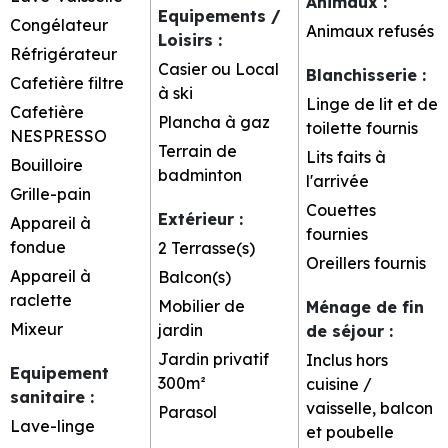
Animaux
:
Equipements /
Congélateur
Animaux refusés
Loisirs
:
Réfrigérateur
Casier ou Local
Blanchisserie
:
Cafetière filtre
à ski
Linge de lit et de
Cafetière
Plancha à gaz
toilette fournis
NESPRESSO
Terrain de
Lits faits à
Bouilloire
badminton
l'arrivée
Grille-pain
Couettes
Extérieur
:
Appareil à
fournies
fondue
2
Terrasse(s)
Oreillers fournis
Appareil à
Balcon(s)
raclette
Mobilier de
Ménage de fin
Mixeur
jardin
de séjour
:
Jardin privatif
Inclus hors
Equipement
300m²
cuisine /
sanitaire
:
vaisselle, balcon
Parasol
Lave-linge
et poubelle