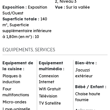
2
Niveau 3
Exposition
:
Exposition
Vue
:
Sur la vallée
Sud/Ouest
Superficie totale
:
140
m²
Superficie
supplémentaire inférieure
à 1,80m (en m²) :
10
EQUIPEMENTS, SERVICES
Equipement de
Equipement
Bien-être
:
la cuisine
:
multimédia
:
Jacuzzi
Plaques à
Connexion
extérieur
induction
Internet
Bébé / Enfant
:
Four
Wifi Gratuit
Chaise haute
multifonctions
Télévision
fournie
Micro-ondes
TV Satellite
Lave-vaisselle