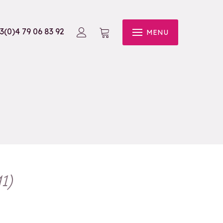
3(0)4 79 06 83 92
MENU
1
)