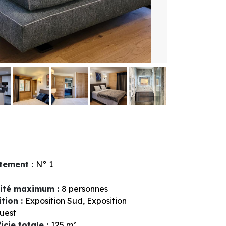
tement
:
N°
1
ité maximum
:
8 personnes
ition
:
Exposition Sud
Exposition
uest
icie totale
:
125
m²