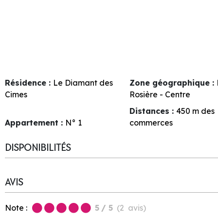
Résidence :
Le Diamant des
Zone géographique :
Cimes
Rosière - Centre
Distances :
450
m des
Appartement :
N°
1
commerces
DISPONIBILITÉS
AVIS
Note :
5
/ 5
(
2
avis
)