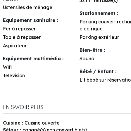
52 m²
Terrasse(s)
Ustensiles de ménage
Stationnement
:
Equipement sanitaire
:
Parking couvert
recha
Fer à repasser
électrique
Table à repasser
Parking extérieur
Aspirateur
Bien-être
:
Equipement multimédia
:
Sauna
Wifi
Bébé / Enfant
:
Télévision
Lit bébé sur réservatio
EN SAVOIR PLUS
Cuisine
:
Cuisine ouverte
Séjour
:
canapé(s) non convertible(s)