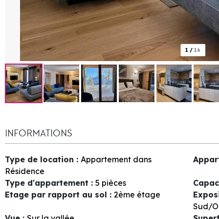
1
/
16
INFORMATIONS
Type de location
:
Appartement dans
Appar
Résidence
Type d'appartement
:
5 pièces
Capac
Etage par rapport au sol
:
2ème étage
Expos
Sud/O
Vue
:
Sur la vallée
Superf