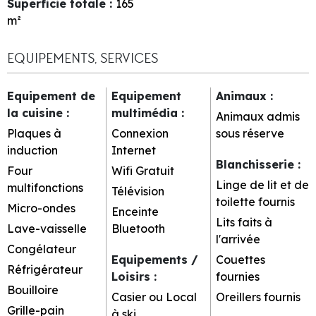
Superficie totale
:
165
m²
EQUIPEMENTS, SERVICES
Equipement de
Equipement
Animaux
:
la cuisine
:
multimédia
:
Animaux admis
Plaques à
Connexion
sous réserve
induction
Internet
Blanchisserie
:
Four
Wifi Gratuit
Linge de lit et de
multifonctions
Télévision
toilette fournis
Micro-ondes
Enceinte
Lits faits à
Lave-vaisselle
Bluetooth
l'arrivée
Congélateur
Equipements /
Couettes
Réfrigérateur
Loisirs
:
fournies
Bouilloire
Casier ou Local
Oreillers fournis
Grille-pain
à ski