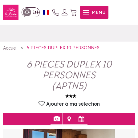
6 PIECES DUPLEX 10
MENU
Été
PERSONNES
>
6 PIECES DUPLEX 10 PERSONNES
Accueil
6 PIECES DUPLEX 10
PERSONNES
(
APTN5
)
Ajouter à ma sélection