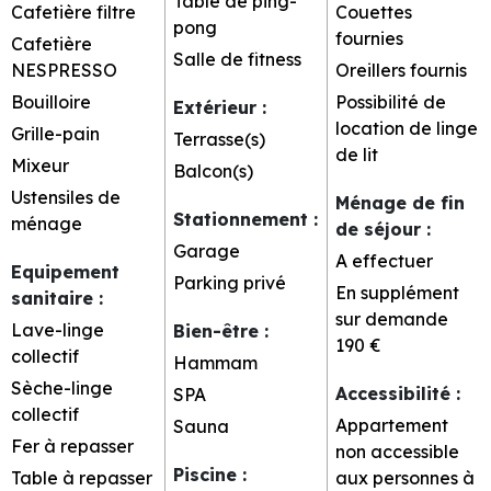
Table de ping-
Cafetière filtre
Couettes
pong
fournies
Cafetière
Salle de fitness
NESPRESSO
Oreillers fournis
Bouilloire
Possibilité de
Extérieur
:
location de linge
Grille-pain
Terrasse(s)
de lit
Mixeur
Balcon(s)
Ustensiles de
Ménage de fin
Stationnement
:
ménage
de séjour
:
Garage
A effectuer
Equipement
Parking privé
En supplément
sanitaire
:
sur demande
Lave-linge
Bien-être
:
190 €
collectif
Hammam
Sèche-linge
Accessibilité
:
SPA
collectif
Appartement
Sauna
Fer à repasser
non accessible
Piscine
:
Table à repasser
aux personnes à