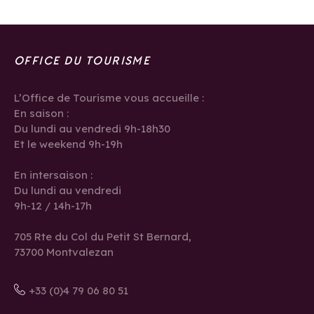
OFFICE DU TOURISME
L’Office de Tourisme vous accueille :
En saison :
Du lundi au vendredi 9h-18h30
Et le weekend 9h-19h
En intersaison :
Du lundi au vendredi
9h-12 / 14h-17h
705 Rte du Col du Petit St Bernard,
73700 Montvalezan
+33 (0)4 79 06 80 51