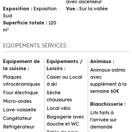
avec ascenseur
Exposition
:
Exposition
Vue
:
Sur la vallée
Sud
Superficie totale
:
120
m²
EQUIPEMENTS, SERVICES
Equipement de
Equipements /
Animaux
:
la cuisine
:
Loisirs
:
Animaux admis
Plaques
Casier ou Local
avec
vitrocéramiques
à ski
supplément à la
semaine
60€
Four électrique
Sèche
chaussures
Micro-ondes
Blanchisserie
:
Local vélo
Lave-vaisselle
Lits faits à
Bagagerie avec
Congélateur
l'arrivée sur
douche et WC
Réfrigérateur
demande