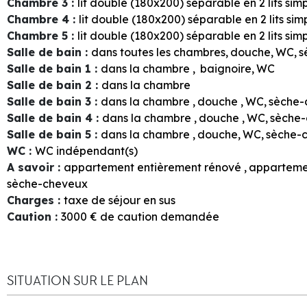
Chambre 3
:
lit double (180x200) séparable en 2 lits sim
Chambre 4
:
lit double (180x200) séparable en 2 lits si
Chambre 5
:
lit double (180x200) séparable en 2 lits sim
Salle de bain
:
dans toutes les chambres
douche
WC
s
Salle de bain 1
:
dans la chambre
baignoire
WC
Salle de bain 2
:
dans la chambre
Salle de bain 3
:
dans la chambre
douche
WC
sèche-
Salle de bain 4
:
dans la chambre
douche
WC
sèche
Salle de bain 5
:
dans la chambre
douche
WC
sèche-
WC
:
WC indépendant(s)
A savoir
:
appartement entièrement rénové
apparteme
sèche-cheveux
Charges
:
taxe de séjour en sus
Caution
:
3000
€ de caution demandée
SITUATION SUR LE PLAN