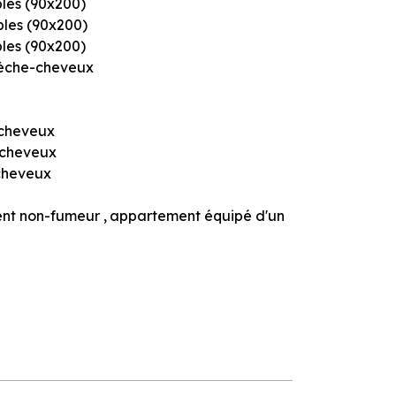
ples (90x200)
mples (90x200)
ples (90x200)
èche-cheveux
cheveux
-cheveux
cheveux
nt non-fumeur
appartement équipé d'un