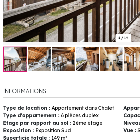
1
/
19
INFORMATIONS
Type de location
:
Appartement dans Chalet
Appar
Type d'appartement
:
6 pièces duplex
Capac
Etage par rapport au sol
:
2ème étage
Nivea
Exposition
:
Exposition Sud
Vue
:
S
Superficie totale
:
149
m²