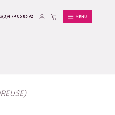
3(0)4 79 06 83 92
MENU
REUSE
)