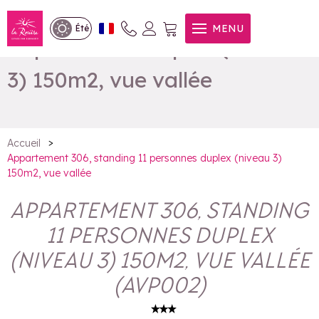
Appartement 306, standing
MENU
Été
11 personnes duplex (niveau
3) 150m2, vue vallée
>
Accueil
Appartement 306, standing 11 personnes duplex (niveau 3)
150m2, vue vallée
APPARTEMENT 306, STANDING
11 PERSONNES DUPLEX
(NIVEAU 3) 150M2, VUE VALLÉE
(
AVP002
)