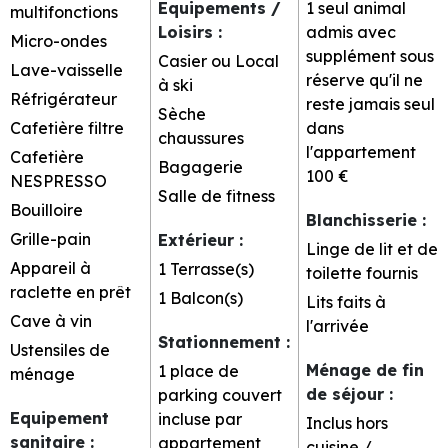
Equipements /
1 seul animal
multifonctions
Loisirs
:
admis avec
Micro-ondes
supplément sous
Casier ou Local
Lave-vaisselle
réserve qu'il ne
à ski
Réfrigérateur
reste jamais seul
Sèche
Cafetière filtre
dans
chaussures
l'appartement
Cafetière
Bagagerie
100 €
NESPRESSO
Salle de fitness
Bouilloire
Blanchisserie
:
Grille-pain
Extérieur
:
Linge de lit et de
Appareil à
1
Terrasse(s)
toilette fournis
raclette en prêt
1
Balcon(s)
Lits faits à
Cave à vin
l'arrivée
Stationnement
:
Ustensiles de
Ménage de fin
1 place de
ménage
de séjour
:
parking couvert
Equipement
incluse par
Inclus hors
sanitaire
:
appartement
cuisine /