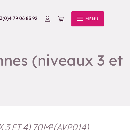
3(0)4 79 06 83 92
MENU
nes (niveaux 3 et
3 ET 4) 70M²
(
AVP014
)