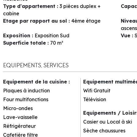
Type d'appartement
:
3 pièces duplex +
Capac
cabine
Etage par rapport au sol
:
4ème étage
Nivea
ascens
Exposition
:
Exposition Sud
Vue
:
S
Superficie totale
:
70
m²
EQUIPEMENTS, SERVICES
Equipement de la cuisine
:
Equipement multimé
Plaques à induction
Wifi Gratuit
Four multifonctions
Télévision
Micro-ondes
Equipements / Loisi
Lave-vaisselle
Casier ou Local à ski
Réfrigérateur
Sèche chaussures
Cafetière filtre