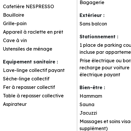
Bagagerie
Cafetière NESPRESSO
Bouilloire
Extérieur
:
Grille-pain
Sans balcon
Appareil à raclette en prêt
Stationnement
:
Cave à vin
1 place de parking co
Ustensiles de ménage
incluse par apparteme
Prise électrique ou bo
Equipement sanitaire
:
recharge pour voiture
Lave-linge collectif payant
électrique
payant
Sèche-linge collectif
Fer à repasser collectif
Bien-être
:
Table à repasser collective
Hammam
Aspirateur
Sauna
Jacuzzi
Massages et soins visa
supplément)