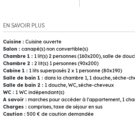
EN SAVOIR PLUS
Cuisine
:
Cuisine ouverte
Salon
:
canapé(s) non convertible(s)
Chambre 1
:
1
lit(s) 2 personnes (160x200)
salle de dou
Chambre 2
:
2
lit(s) 1 personnes (90x200)
Cabine 1
:
1
lits superposés 2 x 1 personne (80x190)
Salle de bain 1
:
dans la chambre
1
1
douche
sèche-ch
Salle de bain 2
:
1
douche
WC
sèche-cheveux
WC
:
1
WC indépendant(s)
A savoir
:
marches pour accéder à l'appartement
1
cha
Charges
:
comprises
taxe de séjour en sus
Caution
:
500
€ de caution demandée