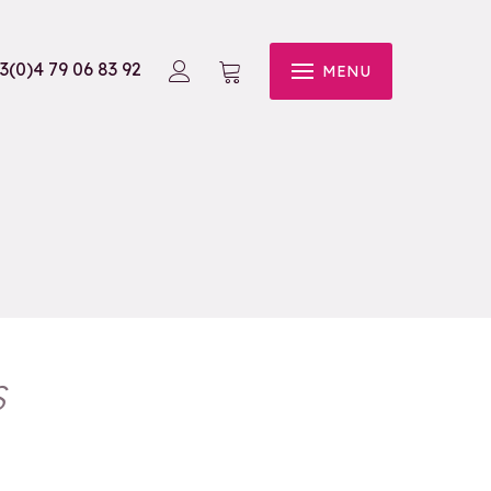
3(0)4 79 06 83 92
MENU
S