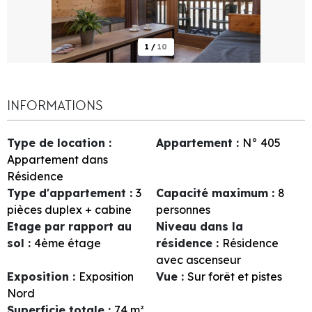
1
/
10
INFORMATIONS
Type de location
:
Appartement
:
N°
405
Appartement dans
Résidence
Type d'appartement
:
3
Capacité maximum
:
8
pièces duplex + cabine
personnes
Etage par rapport au
Niveau dans la
sol
:
4ème étage
résidence
:
Résidence
avec ascenseur
Exposition
:
Exposition
Vue
:
Sur forêt et pistes
Nord
Superficie totale
:
74
m²