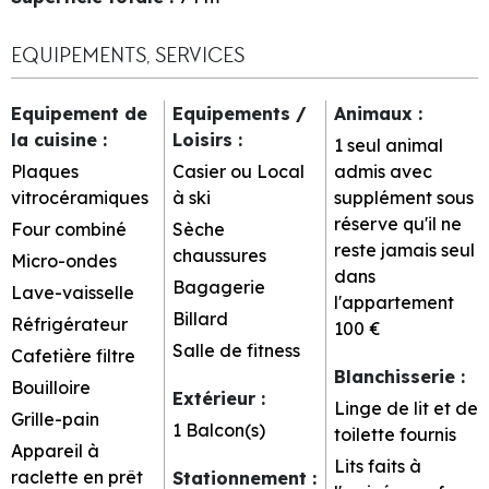
EQUIPEMENTS, SERVICES
Equipement de
Equipements /
Animaux
:
la cuisine
:
Loisirs
:
1 seul animal
Plaques
Casier ou Local
admis avec
vitrocéramiques
à ski
supplément sous
réserve qu'il ne
Four combiné
Sèche
reste jamais seul
chaussures
Micro-ondes
dans
Bagagerie
Lave-vaisselle
l'appartement
Billard
Réfrigérateur
100 €
Salle de fitness
Cafetière filtre
Blanchisserie
:
Bouilloire
Extérieur
:
Linge de lit et de
Grille-pain
1
Balcon(s)
toilette fournis
Appareil à
Lits faits à
raclette en prêt
Stationnement
: