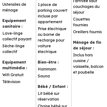
l'arrivée sauf
Ustensiles de
1 place de
couchages du
ménage
parking couvert
séjour
incluse par
Couettes
Equipement
appartement
fournies
sanitaire
:
Prise électrique
Oreillers fournis
Lave-linge
ou borne de
collectif payant
recharge pour
Ménage de fin
Sèche-linge
voiture
de séjour
:
collectif
électrique
Inclus hors
cuisine /
Equipement
Bien-être
:
vaisselle, balcon
multimédia
:
Hammam
et poubelle
Wifi Gratuit
Sauna
Télévision
Bébé / Enfant
:
Lit bébé sur
réservation
Chaise bébé sur