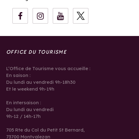
OFFICE DU TOURISME
L’Office de Tourisme vous accueille :
En saison :
Du lundi au vendredi 9h-18h30
Et le weekend 9h-19h
En intersaison :
Du lundi au vendredi
9h-12 / 14h-17h
705 Rte du Col du Petit St Bernard,
73700 Montvalezan