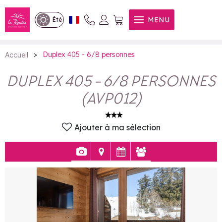
Duplex 405 - 6/8 personnes
MENU
Été
>
Duplex 405 - 6/8 personnes
Accueil
DUPLEX 405 - 6/8 PERSONNES
(
AVP012
)
Ajouter à ma sélection