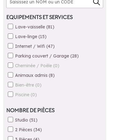
EQUIPEMENTS ET SERVICES
Lave-vaisselle
(
81
)
Lave-linge
(
15
)
Internet / Wifi
(
47
)
Parking couvert / Garage
(
28
)
Cheminée / Poêle
(
0
)
Animaux admis
(
8
)
Bien-être
(
0
)
Piscine
(
0
)
NOMBRE DE PIÈCES
Studio
(
51
)
2 Pièces
(
34
)
3 Pièces
(
4
)