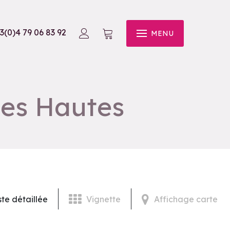
3(0)4 79 06 83 92
MENU
nes Hautes
ste détaillée
Vignette
Affichage carte