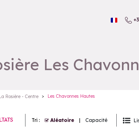
+3
osière Les Chavon
>
Les Chavonnes Hautes
La Rosière - Centre
LTATS
Tri :
Aléatoire
Capacité
Li