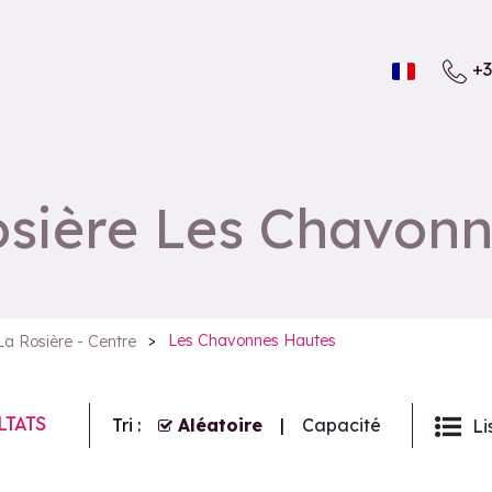
+3
osière Les Chavon
>
Les Chavonnes Hautes
La Rosière - Centre
LTATS
Tri :
Aléatoire
Capacité
Li