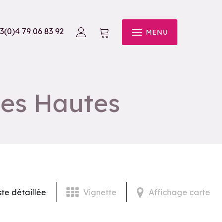
3(0)4 79 06 83 92
MENU
nes Hautes
ste détaillée
Vignette
Affichage carte