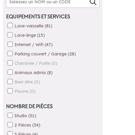
EQUIPEMENTS ET SERVICES
Lave-vaisselle
(
81
)
Lave-linge
(
15
)
Internet / Wifi
(
47
)
Parking couvert / Garage
(
28
)
Cheminée / Poêle
(
0
)
Animaux admis
(
8
)
Bien-être
(
0
)
Piscine
(
0
)
NOMBRE DE PIÈCES
Studio
(
51
)
2 Pièces
(
34
)
3 Pièces
(
4
)