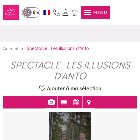
Spectacle : Les illusions
MENU
Été
d’Anto
>
Spectacle : Les illusions d’Anto
Accueil
SPECTACLE : LES ILLUSIONS
D’ANTO
Ajouter à ma sélection