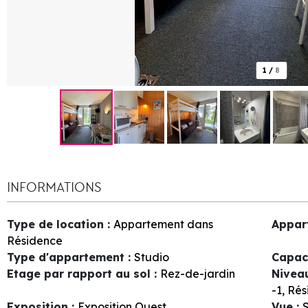
1
/
8
INFORMATIONS
Type de location
:
Appartement dans
Appar
Résidence
Type d'appartement
:
Studio
Capac
Etage par rapport au sol
:
Rez-de-jardin
Nivea
-1
Rés
Exposition
:
Exposition Ouest
Vue
:
S