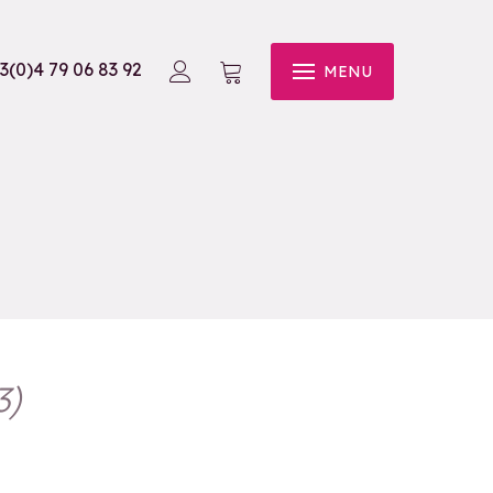
3(0)4 79 06 83 92
MENU
3
)