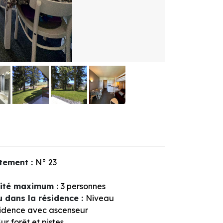
tement
:
N°
23
ité maximum
:
3 personnes
u dans la résidence
:
Niveau
idence avec ascenseur
ur forêt et pistes