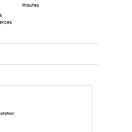
Hautes
s
erces
estation