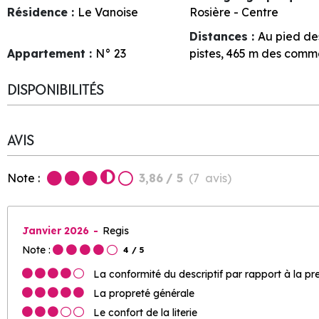
Résidence :
Le Vanoise
Rosière - Centre
Distances :
Au pied de
Appartement :
N°
23
pistes
465
m des comm
DISPONIBILITÉS
AVIS
Note :
3,86
/ 5
(
7
avis
)
Janvier 2026
Regis
Note :
4
/ 5
La conformité du descriptif par rapport à la pr
La propreté générale
Le confort de la literie