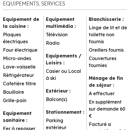
EQUIPEMENTS, SERVICES
Equipement de
Equipement
Blanchisserie
:
la cuisine
:
multimédia
:
Linge de lit et de
Plaques
Télévision
toilette non
électriques
fournis
Radio
Four électrique
Oreillers fournis
Equipements /
Micro-ondes
Couvertures
Loisirs
:
fournies
Lave-vaisselle
Casier ou Local
Réfrigérateur
à ski
Ménage de fin
Cafetière filtre
de séjour
:
Extérieur
:
Bouilloire
A effectuer
Balcon(s)
Grille-pain
En supplément
sur demande
60
Stationnement
:
Equipement
€
sanitaire
:
Parking
Facturé si
extérieur
Fer à repasser