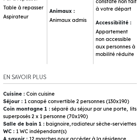
constaté non fait
Table à repasser
à votre départ
Animaux
:
Aspirateur
Animaux admis
Accessibilité
:
Appartement
non accessible
aux personnes à
mobilité réduite
EN SAVOIR PLUS
Cuisine
:
Coin cuisine
Séjour
:
1
canapé convertible 2 personnes (130x190)
Coin montagne 1
:
séparé du séjour par une porte
lits
superposés 2 x 1 personne (70x190)
Salle de bain 1
:
baignoire
radiateur sèche-serviettes
WC
:
1
WC indépendant(s)
A savoir
:
12
marches pour accéder à la résidence