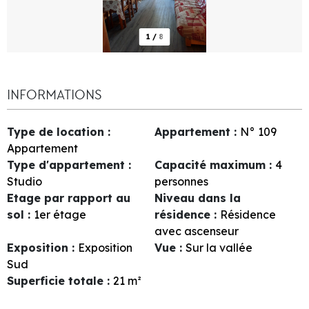
1
/
8
INFORMATIONS
Type de location
:
Appartement
:
N°
109
Appartement
Type d'appartement
:
Capacité maximum
:
4
Studio
personnes
Etage par rapport au
Niveau dans la
sol
:
1er étage
résidence
:
Résidence
avec ascenseur
Exposition
:
Exposition
Vue
:
Sur la vallée
Sud
Superficie totale
:
21
m²