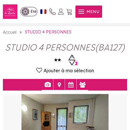
STUDIO 4 PERSONNES
MENU
Été
>
STUDIO 4 PERSONNES
Accueil
STUDIO 4 PERSONNES
(
BA127
)
Ajouter à ma sélection