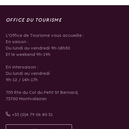
OFFICE DU TOURISME
L’Office de Tourisme vous accueille :
En saison :
Du lundi au vendredi 9h-18h30
Et le weekend 9h-19h
En intersaison :
Du lundi au vendredi
9h-12 / 14h-17h
705 Rte du Col du Petit St Bernard,
73700 Montvalezan
+33 (0)4 79 06 80 51