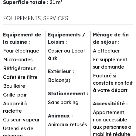
Superficie totale
:
21
m²
EQUIPEMENTS, SERVICES
Equipement de
Equipements /
Ménage de fin
la cuisine
:
Loisirs
:
de séjour
:
Four électrique
Casier ou Local
A effectuer
à ski
Micro-ondes
En supplément
sur demande
Réfrigérateur
Extérieur
:
Facturé si
Cafetière filtre
Balcon(s)
constaté non fait
Bouilloire
à votre départ
Stationnement
:
Grille-pain
Sans parking
Appareil à
Accessibilité
:
raclette
Appartement
Animaux
:
Cuiseur-vapeur
non accessible
Animaux refusés
aux personnes à
Ustensiles de
mobilité réduite
ménage