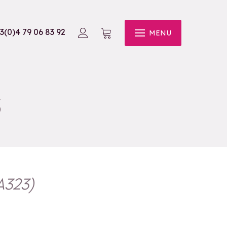
3(0)4 79 06 83 92
MENU
S
A323
)