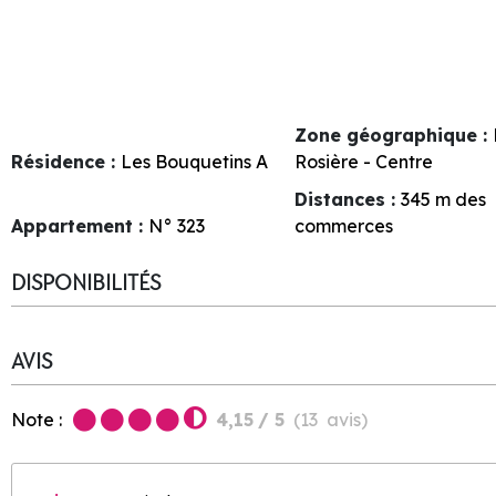
Zone géographique :
Résidence :
Les Bouquetins A
Rosière - Centre
Distances :
345
m des
Appartement :
N°
323
commerces
DISPONIBILITÉS
AVIS
Note :
4,15
/ 5
(
13
avis
)