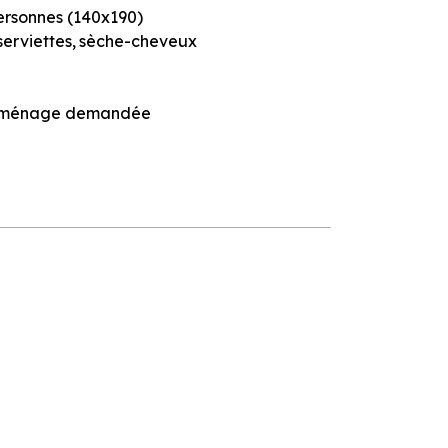
 personnes (140x190)
serviettes
sèche-cheveux
n ménage demandée