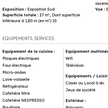
ascens
Exposition
:
Exposition Sud
Vue
:
S
Superficie totale
:
27
m²
Dont superficie
inférieure à 1,80 m (en m²)
10
EQUIPEMENTS, SERVICES
Equipement de la cuisine
:
Equipement multimé
Plaques électriques
Wifi
Four électrique
Télévision
Micro-ondes
Equipements / Loisi
Lave-vaisselle
Casier ou Local à ski
Réfrigérateur
Jeux de société
Cafetière filtre
Cafetière NESPRESSO
Extérieur
:
Bouilloire
Balcon(s)