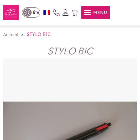
STYLO BIC
MENU
Été
>
STYLO BIC
Accueil
STYLO BIC