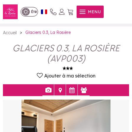
Glaciers 0.3, La Rosière
MENU
Été
>
Glaciers 0.3, La Rosière
Accueil
GLACIERS 0.3, LA ROSIÈRE
(
AVP003
)
Ajouter à ma sélection