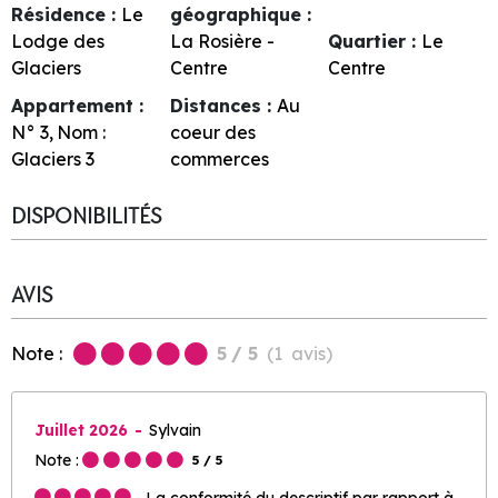
Résidence :
Le
géographique :
Lodge des
La Rosière -
Quartier :
Le
Glaciers
Centre
Centre
Appartement :
Distances :
Au
N°
3
Nom :
coeur des
Glaciers 3
commerces
DISPONIBILITÉS
AVIS
Note :
5
/ 5
(
1
avis
)
Juillet 2026
Sylvain
Note :
5
/ 5
La conformité du descriptif par rapport à