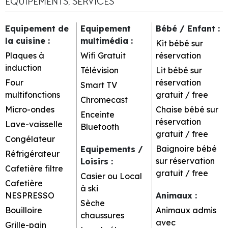
EQUIPEMENTS, SERVICES
Equipement de
Equipement
Bébé / Enfant
:
la cuisine
:
multimédia
:
Kit bébé sur
Plaques à
Wifi Gratuit
réservation
induction
Télévision
Lit bébé sur
Four
réservation
Smart TV
multifonctions
gratuit / free
Chromecast
Micro-ondes
Chaise bébé sur
Enceinte
réservation
Lave-vaisselle
Bluetooth
gratuit / free
Congélateur
Baignoire bébé
Equipements /
Réfrigérateur
sur réservation
Loisirs
:
Cafetière filtre
gratuit / free
Casier ou Local
Cafetière
à ski
NESPRESSO
Animaux
:
Sèche
Bouilloire
Animaux admis
chaussures
avec
Grille-pain