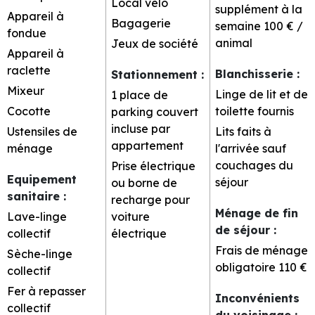
Local vélo
supplément à la
Appareil à
Bagagerie
semaine
100 € /
fondue
animal
Jeux de société
Appareil à
raclette
Blanchisserie
:
Stationnement
:
Mixeur
Linge de lit et de
1 place de
Cocotte
toilette fournis
parking couvert
incluse par
Ustensiles de
Lits faits à
appartement
ménage
l'arrivée sauf
couchages du
Prise électrique
Equipement
séjour
ou borne de
sanitaire
:
recharge pour
Ménage de fin
Lave-linge
voiture
de séjour
:
collectif
électrique
Frais de ménage
Sèche-linge
obligatoire
110 €
collectif
Fer à repasser
Inconvénients
collectif
du voisinage
: