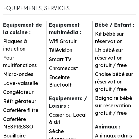
EQUIPEMENTS, SERVICES
Equipement de
Equipement
Bébé / Enfant
:
la cuisine
:
multimédia
:
Kit bébé sur
Plaques à
Wifi Gratuit
réservation
induction
Télévision
Lit bébé sur
Four
réservation
Smart TV
multifonctions
gratuit / free
Chromecast
Micro-ondes
Chaise bébé sur
Enceinte
réservation
Lave-vaisselle
Bluetooth
gratuit / free
Congélateur
Baignoire bébé
Equipements /
Réfrigérateur
sur réservation
Loisirs
:
Cafetière filtre
gratuit / free
Casier ou Local
Cafetière
à ski
NESPRESSO
Animaux
:
Sèche
Bouilloire
Animaux admis
chaussures