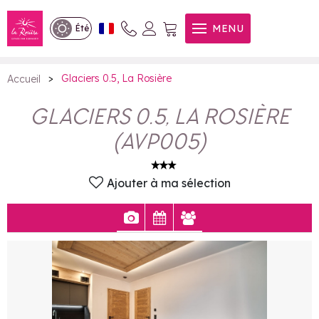
Glaciers 0.5, La Rosière
MENU
Été
>
Glaciers 0.5, La Rosière
Accueil
GLACIERS 0.5, LA ROSIÈRE
(
AVP005
)
Ajouter à ma sélection