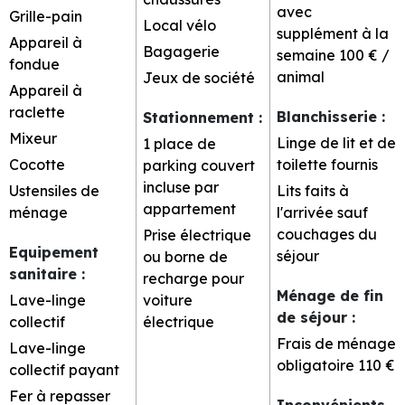
avec
Grille-pain
Local vélo
supplément à la
Appareil à
Bagagerie
semaine
100 € /
fondue
animal
Jeux de société
Appareil à
raclette
Blanchisserie
:
Stationnement
:
Mixeur
Linge de lit et de
1 place de
Cocotte
toilette fournis
parking couvert
incluse par
Ustensiles de
Lits faits à
appartement
ménage
l'arrivée sauf
couchages du
Prise électrique
Equipement
séjour
ou borne de
sanitaire
:
recharge pour
Ménage de fin
Lave-linge
voiture
de séjour
:
collectif
électrique
Frais de ménage
Lave-linge
obligatoire
110 €
collectif payant
Fer à repasser
Inconvénients