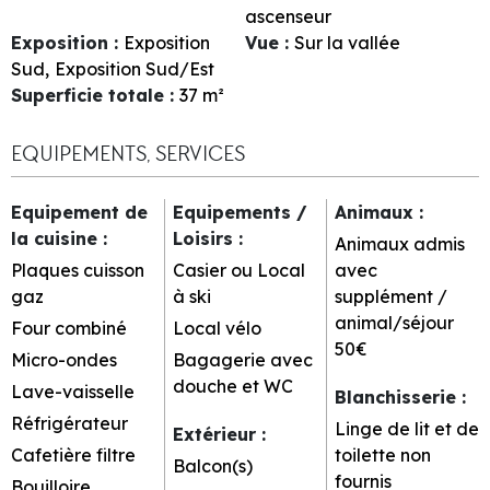
ascenseur
Exposition
:
Exposition
Vue
:
Sur la vallée
Sud
Exposition Sud/Est
Superficie totale
:
37
m²
EQUIPEMENTS, SERVICES
Equipement de
Equipements /
Animaux
:
la cuisine
:
Loisirs
:
Animaux admis
Plaques cuisson
Casier ou Local
avec
gaz
à ski
supplément /
animal/séjour
Four combiné
Local vélo
50€
Micro-ondes
Bagagerie avec
douche et WC
Lave-vaisselle
Blanchisserie
:
Réfrigérateur
Linge de lit et de
Extérieur
:
Cafetière filtre
toilette non
Balcon(s)
fournis
Bouilloire