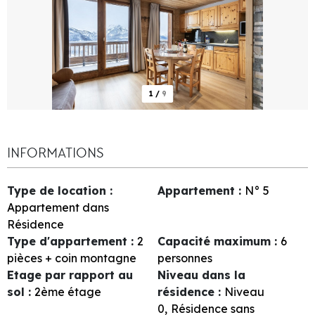
1
/
9
INFORMATIONS
Type de location
:
Appartement
:
N°
5
Appartement dans
Résidence
Type d'appartement
:
2
Capacité maximum
:
6
pièces + coin montagne
personnes
Etage par rapport au
Niveau dans la
sol
:
2ème étage
résidence
:
Niveau
0
Résidence sans