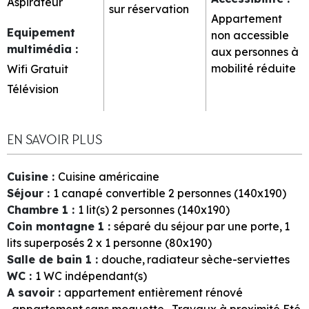
Aspirateur
sur réservation
Appartement
Equipement
non accessible
multimédia
:
aux personnes à
mobilité réduite
Wifi Gratuit
Télévision
EN SAVOIR PLUS
Cuisine
:
Cuisine américaine
Séjour
:
1
canapé convertible 2 personnes (140x190)
Chambre 1
:
1
lit(s) 2 personnes (140x190)
Coin montagne 1
:
séparé du séjour par une porte
1
lits superposés 2 x 1 personne (80x190)
Salle de bain 1
:
douche
radiateur sèche-serviettes
WC
:
1
WC indépendant(s)
A savoir
:
appartement entièrement rénové
appartement sans moquette
Travaux à proximité Eté