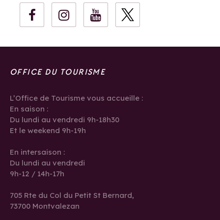
OFFICE DU TOURISME
L’Office de Tourisme vous accueille :
En saison :
Du lundi au vendredi 9h-18h30
Et le weekend 9h-19h
En intersaison :
Du lundi au vendredi
9h-12 / 14h-17h
705 Rte du Col du Petit St Bernard,
73700 Montvalezan