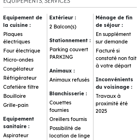
EQUIPEMENTS, SERVICES
Equipement de
Extérieur
:
Ménage de fin
la cuisine
:
de séjour
:
2
Balcon(s)
Plaques
En supplément
Stationnement
:
électriques
sur demande
Parking couvert
Four électrique
Facturé si
PARKING
constaté non fait
Micro-ondes
à votre départ
Congélateur
Animaux
:
Réfrigérateur
Inconvénients
Animaux refusés
Cafetière filtre
du voisinage
:
Blanchisserie
:
Bouilloire
Travaux à
Couettes
proximité été
Grille-pain
fournies
2025
Equipement
Oreillers fournis
sanitaire
:
Possibilité de
Aspirateur
location de linge