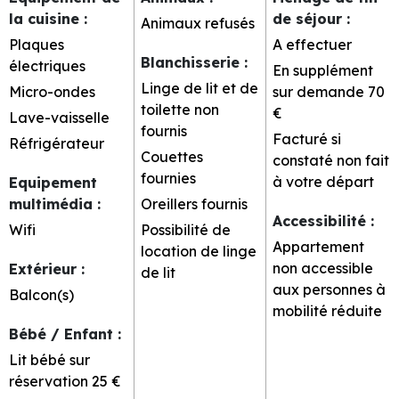
la cuisine
:
de séjour
:
Animaux refusés
Plaques
A effectuer
Blanchisserie
:
électriques
En supplément
Linge de lit et de
Micro-ondes
sur demande
70
toilette non
€
Lave-vaisselle
fournis
Facturé si
Réfrigérateur
Couettes
constaté non fait
fournies
à votre départ
Equipement
multimédia
:
Oreillers fournis
Accessibilité
:
Wifi
Possibilité de
Appartement
location de linge
non accessible
Extérieur
:
de lit
aux personnes à
Balcon(s)
mobilité réduite
Bébé / Enfant
:
Lit bébé sur
réservation
25 €