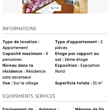
1
/
14
INFORMATIONS
Type de location
:
Type d'appartement
:
2
Appartement
pièces
Capacité maximum
:
4
Etage par rapport au
personnes
sol
:
2ème étage
Niveau dans la
Exposition
:
Exposition
résidence
:
Résidence
Nord
sans ascenseur
Vue
:
Sur le village
Superficie totale
:
31
m²
EQUIPEMENTS, SERVICES
Equipement de
Animaux
:
Ménage de fin