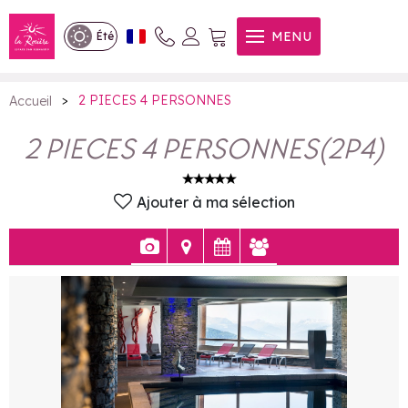
2 PIECES 4 PERSONNES
MENU
Été
>
2 PIECES 4 PERSONNES
Accueil
2 PIECES 4 PERSONNES
(
2P4
)
Ajouter à ma sélection