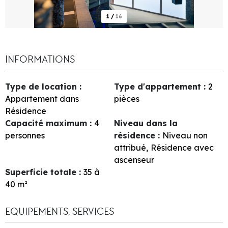
1
/
16
INFORMATIONS
Type de location
:
Type d'appartement
:
2
Appartement dans
pièces
Résidence
Capacité maximum
:
4
Niveau dans la
personnes
résidence
:
Niveau non
attribué
Résidence avec
ascenseur
Superficie totale
:
35 à
40
m²
EQUIPEMENTS, SERVICES