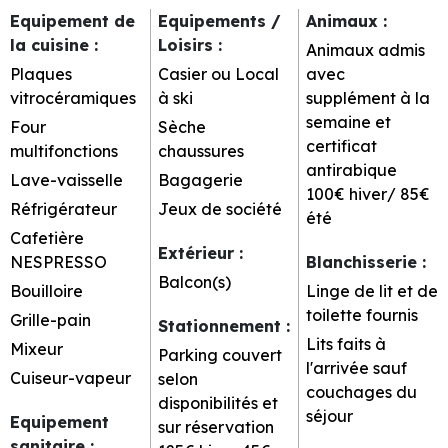
Equipement de
Equipements /
Animaux
:
la cuisine
:
Loisirs
:
Animaux admis
Plaques
Casier ou Local
avec
vitrocéramiques
à ski
supplément à la
semaine et
Four
Sèche
certificat
multifonctions
chaussures
antirabique
Lave-vaisselle
Bagagerie
100€ hiver/ 85€
Réfrigérateur
Jeux de société
été
Cafetière
Extérieur
:
NESPRESSO
Blanchisserie
:
Balcon(s)
Bouilloire
Linge de lit et de
toilette fournis
Grille-pain
Stationnement
:
Lits faits à
Mixeur
Parking couvert
l'arrivée sauf
Cuiseur-vapeur
selon
couchages du
disponibilités et
séjour
Equipement
sur réservation
sanitaire
: