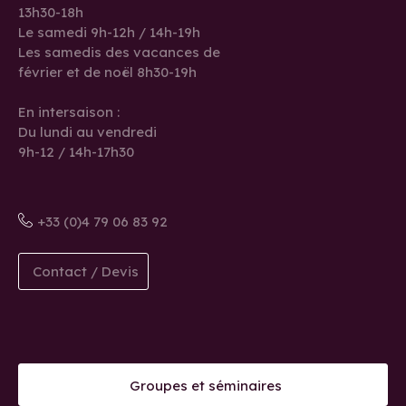
13h30-18h
Le samedi 9h-12h / 14h-19h
Les samedis des vacances de
février et de noël 8h30-19h
En intersaison :
Du lundi au vendredi
9h-12 / 14h-17h30
+33 (0)4 79 06 83 92
Contact / Devis
Groupes et séminaires