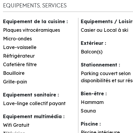
EQUIPEMENTS, SERVICES
Equipement de la cuisine
:
Equipements / Loisi
Plaques vitrocéramiques
Casier ou Local à ski
Micro-ondes
Extérieur
:
Lave-vaisselle
Balcon(s)
Réfrigérateur
Cafetière filtre
Stationnement
:
Bouilloire
Parking couvert selon
disponibilités et sur ré
Grille-pain
Bien-être
:
Equipement sanitaire
:
Hammam
Lave-linge collectif payant
Sauna
Equipement multimédia
:
Piscine
:
Wifi Gratuit
Piscine intérieure