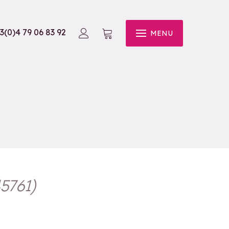
3(0)4 79 06 83 92
MENU
5761
)