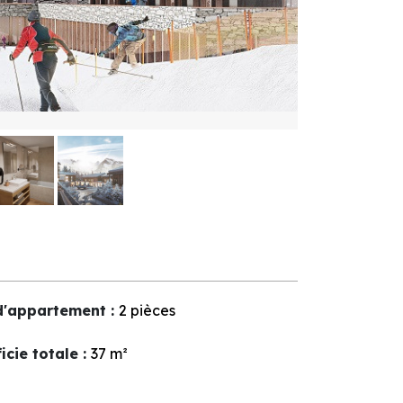
d'appartement
:
2 pièces
icie totale
:
37
m²