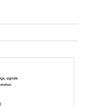
ge, signalé.
estation
)