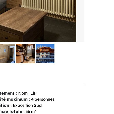
tement
:
Nom :
Lis
ité maximum
:
4 personnes
ition
:
Exposition Sud
icie totale
:
36
m²