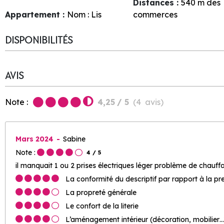
Distances :
540
m des
Appartement :
Nom :
Lis
commerces
DISPONIBILITÉS
AVIS
Note :
4,25
/ 5
(
4
avis
)
Mars 2024
Sabine
Note :
4
/ 5
il manquait 1 ou 2 prises électriques léger problème de chauffa
La conformité du descriptif par rapport à la pr
La propreté générale
Le confort de la literie
L’aménagement intérieur (décoration, mobilier…