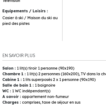
Télévision
Equipements / Loisirs
:
Casier à ski / Maison du ski au
pied des pistes
EN SAVOIR PLUS
Salon
:
1
lit(s) tiroir 1 personne (90x190)
Chambre 1
:
1
lit(s) 2 personnes (160x200)
TV dans la c
Cabine 1
:
1
lits superposés 2 x 1 personne (90x190)
Salle de bain 1
:
1
baignoire
WC
:
1
WC indépendant(s)
A savoir
:
appartement non-fumeur
Charges
:
comprises
taxe de séjour en sus