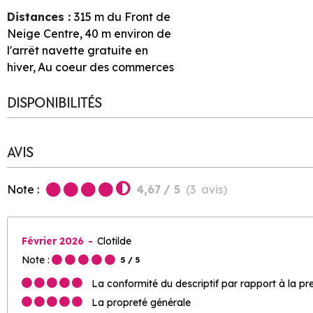
Distances :
315
m du Front de
Neige Centre
40
m environ de
l'arrêt navette gratuite en
hiver
Au coeur des commerces
DISPONIBILITÉS
AVIS
Note :
4,67
/ 5
(
3
avis
)
Février 2026
Clotilde
Note :
5
/ 5
La conformité du descriptif par rapport à la pr
La propreté générale