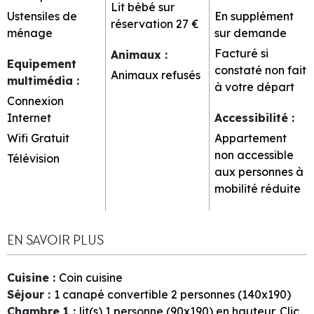
Lit bébé sur
Ustensiles de
En supplément
réservation
27 €
ménage
sur demande
Facturé si
Animaux
:
Equipement
constaté non fait
Animaux refusés
multimédia
:
à votre départ
Connexion
Internet
Accessibilité
:
Wifi Gratuit
Appartement
non accessible
Télévision
aux personnes à
mobilité réduite
EN SAVOIR PLUS
Cuisine
:
Coin cuisine
Séjour
:
1
canapé convertible 2 personnes (140x190)
Chambre 1
:
lit(s) 1 personne (90x190) en hauteur
Clic