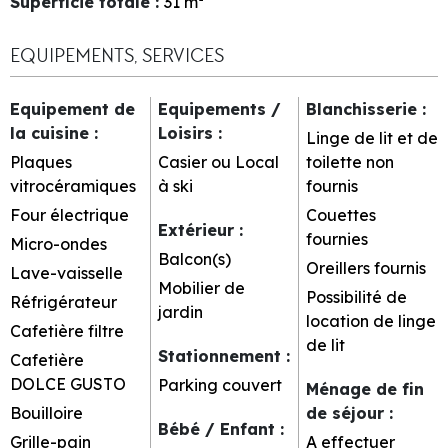
Superficie totale
:
31
m²
EQUIPEMENTS, SERVICES
Equipement de
Equipements /
Blanchisserie
:
la cuisine
:
Loisirs
:
Linge de lit et de
Plaques
Casier ou Local
toilette non
vitrocéramiques
à ski
fournis
Four électrique
Couettes
Extérieur
:
fournies
Micro-ondes
Balcon(s)
Oreillers fournis
Lave-vaisselle
Mobilier de
Possibilité de
Réfrigérateur
jardin
location de linge
Cafetière filtre
de lit
Stationnement
:
Cafetière
DOLCE GUSTO
Parking couvert
Ménage de fin
Bouilloire
de séjour
:
Bébé / Enfant
:
Grille-pain
A effectuer