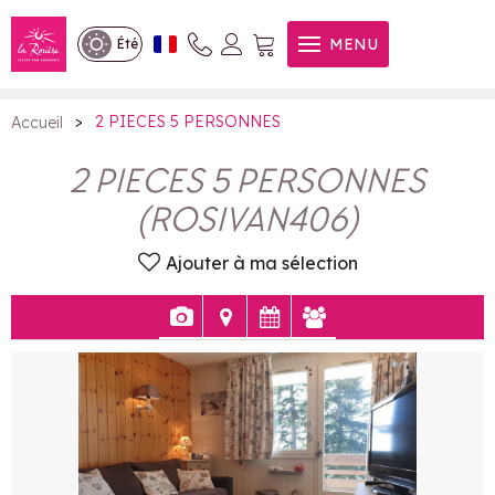
2 PIECES 5 PERSONNES
MENU
Été
>
2 PIECES 5 PERSONNES
Accueil
2 PIECES 5 PERSONNES
(
ROSIVAN406
)
Ajouter à ma sélection