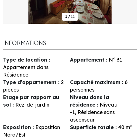
1
/
12
INFORMATIONS
Type de location
:
Appartement
:
N°
31
Appartement dans
Résidence
Type d'appartement
:
2
Capacité maximum
:
6
pièces
personnes
Etage par rapport au
Niveau dans la
sol
:
Rez-de-jardin
résidence
:
Niveau
-1
Résidence sans
ascenseur
Exposition
:
Exposition
Superficie totale
:
40
m²
Nord/Est