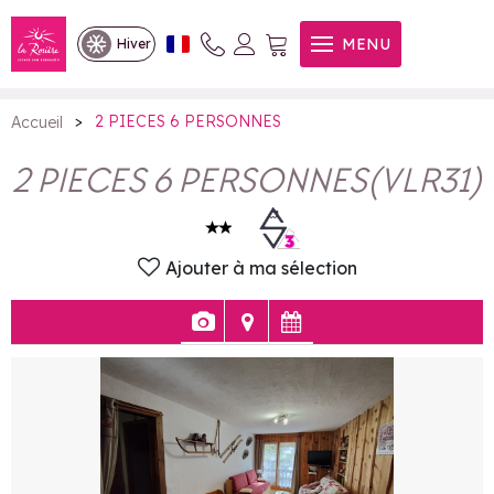
2 PIECES 6 PERSONNES
MENU
Hiver
>
2 PIECES 6 PERSONNES
Accueil
2 PIECES 6 PERSONNES
(
VLR31
)
Ajouter à ma sélection