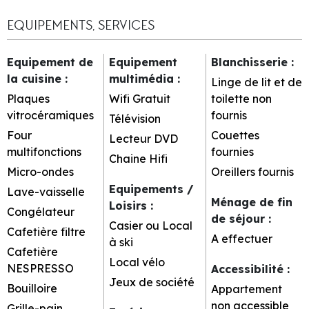
EQUIPEMENTS, SERVICES
Equipement de
Equipement
Blanchisserie
:
la cuisine
:
multimédia
:
Linge de lit et de
Plaques
Wifi Gratuit
toilette non
vitrocéramiques
fournis
Télévision
Four
Couettes
Lecteur DVD
multifonctions
fournies
Chaine Hifi
Micro-ondes
Oreillers fournis
Equipements /
Lave-vaisselle
Ménage de fin
Loisirs
:
Congélateur
de séjour
:
Casier ou Local
Cafetière filtre
A effectuer
à ski
Cafetière
Local vélo
NESPRESSO
Accessibilité
:
Jeux de société
Bouilloire
Appartement
non accessible
Grille-pain