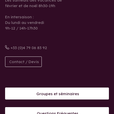
Les samedis des vacances de
février et de noël 8h30-19h
En intersaison :
Du lundi au vendredi
9h-12 / 14h-17h30
+33 (0)4 79 06 83 92
Contact / Devis
Groupes et séminaires
Questions Fréquentes