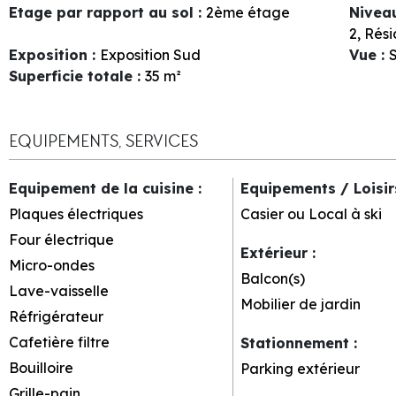
Etage par rapport au sol
:
2ème étage
Nivea
2
Rési
Exposition
:
Exposition Sud
Vue
:
S
Superficie totale
:
35
m²
EQUIPEMENTS, SERVICES
Equipement de la cuisine
:
Equipements / Loisi
Plaques électriques
Casier ou Local à ski
Four électrique
Extérieur
:
Micro-ondes
Balcon(s)
Lave-vaisselle
Mobilier de jardin
Réfrigérateur
Cafetière filtre
Stationnement
:
Bouilloire
Parking extérieur
Grille-pain