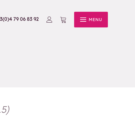
3(0)4 79 06 83 92
MENU
L5
)