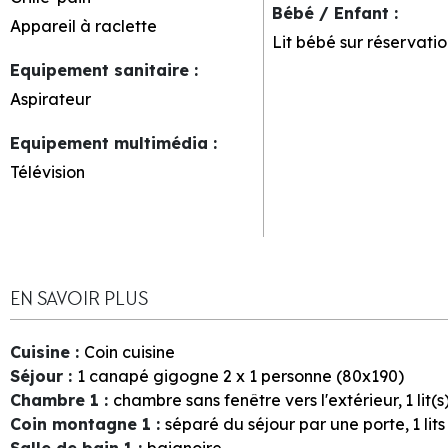
Bébé / Enfant
:
Appareil à raclette
Lit bébé sur réservatio
Equipement sanitaire
:
Aspirateur
Equipement multimédia
:
Télévision
EN SAVOIR PLUS
Cuisine
:
Coin cuisine
Séjour
:
1
canapé gigogne 2 x 1 personne (80x190)
Chambre 1
:
chambre sans fenêtre vers l'extérieur
1
lit(
Coin montagne 1
:
séparé du séjour par une porte
1
lit
Salle de bain 1
:
baignoire