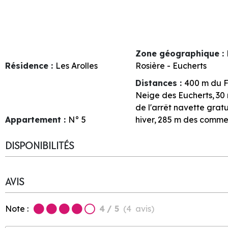
Zone géographique :
Résidence :
Les Arolles
Rosière - Eucherts
Distances :
400
m du F
Neige des Eucherts
30
de l'arrêt navette gratu
Appartement :
N°
5
hiver
285
m des comme
DISPONIBILITÉS
AVIS
Note :
4
/ 5
(
4
avis
)