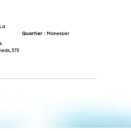
La
Quartier :
Manessier
s
pieds
375