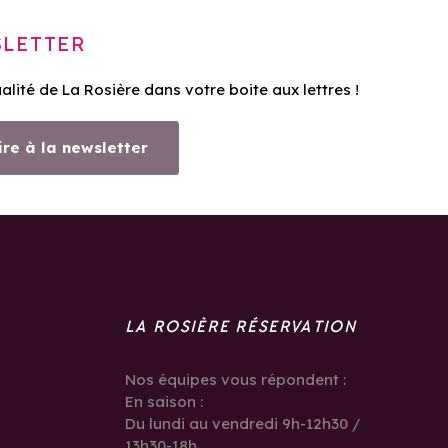
LETTER
ualité de La Rosière dans votre boite aux lettres !
ire à la newsletter
LA ROSIÈRE RÉSERVATION
Nos équipes vous répondent :
En saison :
Du lundi au vendredi 9h-12h30 /
13h30-18h