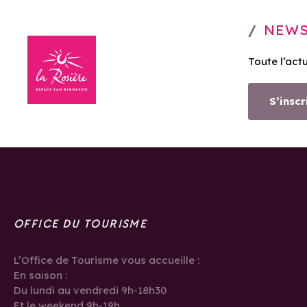
NEWS
Toute l’act
S’inscr
OFFICE DU TOURISME
L’Office de Tourisme vous accueille :
En saison :
Du lundi au vendredi 9h-18h30
Et le weekend 9h-19h