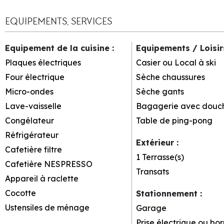
EQUIPEMENTS, SERVICES
Equipement de la cuisine
:
Equipements / Loisi
Plaques électriques
Casier ou Local à ski
Four électrique
Sèche chaussures
Micro-ondes
Sèche gants
Lave-vaisselle
Bagagerie avec douc
Congélateur
Table de ping-pong
Réfrigérateur
Extérieur
:
Cafetière filtre
1
Terrasse(s)
Cafetière NESPRESSO
Transats
Appareil à raclette
Cocotte
Stationnement
:
Ustensiles de ménage
Garage
Prise électrique ou bo