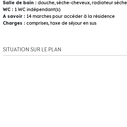
Salle de bain
:
douche
sèche-cheveux
radiateur sèche
WC
:
1
WC indépendant(s)
A savoir
:
14
marches pour accéder à la résidence
Charges
:
comprises
taxe de séjour en sus
SITUATION SUR LE PLAN