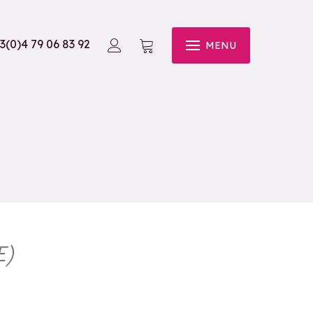
3(0)4 79 06 83 92
MENU
E
)