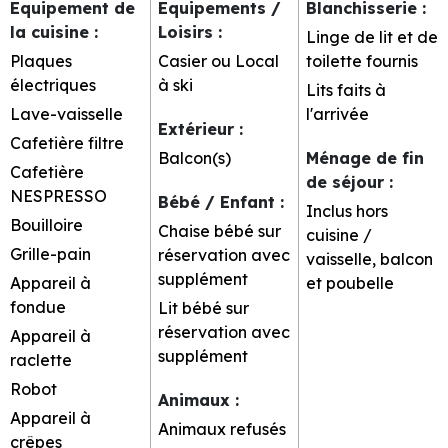
Equipement de
Equipements /
Blanchisserie
:
la cuisine
:
Loisirs
:
Linge de lit et de
Plaques
Casier ou Local
toilette fournis
électriques
à ski
Lits faits à
Lave-vaisselle
l'arrivée
Extérieur
:
Cafetière filtre
Balcon(s)
Ménage de fin
Cafetière
de séjour
:
NESPRESSO
Bébé / Enfant
:
Inclus hors
Bouilloire
Chaise bébé sur
cuisine /
Grille-pain
réservation
avec
vaisselle, balcon
supplément
Appareil à
et poubelle
fondue
Lit bébé sur
réservation avec
Appareil à
supplément
raclette
Robot
Animaux
:
Appareil à
Animaux refusés
crêpes