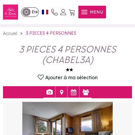
3 PIECES 4 PERSONNES
MENU
Été
>
3 PIECES 4 PERSONNES
Accueil
3 PIECES 4 PERSONNES
(
CHABEL3A
)
Ajouter à ma sélection