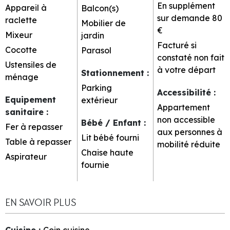
En supplément
Appareil à
Balcon(s)
sur demande
80
raclette
Mobilier de
€
Mixeur
jardin
Facturé si
Cocotte
Parasol
constaté non fait
Ustensiles de
à votre départ
Stationnement
:
ménage
Parking
Accessibilité
:
Equipement
extérieur
Appartement
sanitaire
:
non accessible
Bébé / Enfant
:
Fer à repasser
aux personnes à
Lit bébé fourni
Table à repasser
mobilité réduite
Chaise haute
Aspirateur
fournie
EN SAVOIR PLUS
Cuisine
:
Coin cuisine