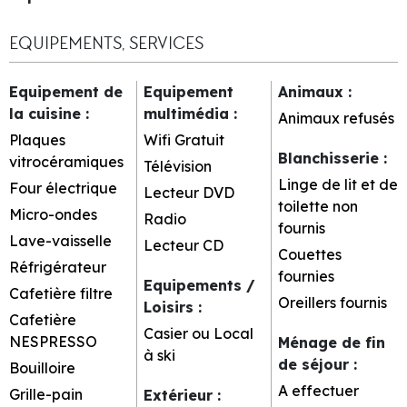
EQUIPEMENTS, SERVICES
Equipement de
Equipement
Animaux
:
la cuisine
:
multimédia
:
Animaux refusés
Plaques
Wifi Gratuit
Blanchisserie
:
vitrocéramiques
Télévision
Linge de lit et de
Four électrique
Lecteur DVD
toilette non
Micro-ondes
Radio
fournis
Lave-vaisselle
Lecteur CD
Couettes
Réfrigérateur
fournies
Equipements /
Cafetière filtre
Oreillers fournis
Loisirs
:
Cafetière
Casier ou Local
NESPRESSO
Ménage de fin
à ski
de séjour
:
Bouilloire
A effectuer
Grille-pain
Extérieur
: