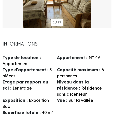
1
/
13
INFORMATIONS
Type de location
:
Appartement
:
N°
4A
Appartement
Type d'appartement
:
3
Capacité maximum
:
6
pièces
personnes
Etage par rapport au
Niveau dans la
sol
:
1er étage
résidence
:
Résidence
sans ascenseur
Exposition
:
Exposition
Vue
:
Sur la vallée
Sud
Superficie totale
:
40
m²