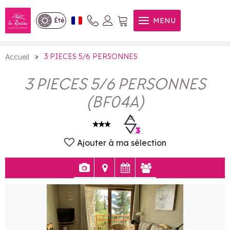
3 PIECES 5/6 PERSONNES
MENU
Été
>
3 PIECES 5/6 PERSONNES
Accueil
3 PIECES 5/6 PERSONNES
(
BF04A
)
Ajouter à ma sélection