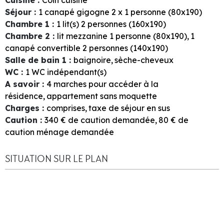
Séjour
:
1
canapé gigogne 2 x 1 personne (80x190)
Chambre 1
:
1
lit(s) 2 personnes (160x190)
Chambre 2
:
lit mezzanine 1 personne (80x190)
1
canapé convertible 2 personnes (140x190)
Salle de bain 1
:
baignoire
sèche-cheveux
WC
:
1
WC indépendant(s)
A savoir
:
4
marches pour accéder à la
résidence
appartement sans moquette
Charges
:
comprises
taxe de séjour en sus
Caution
:
340
€ de caution demandée
80
€ de
caution ménage demandée
SITUATION SUR LE PLAN