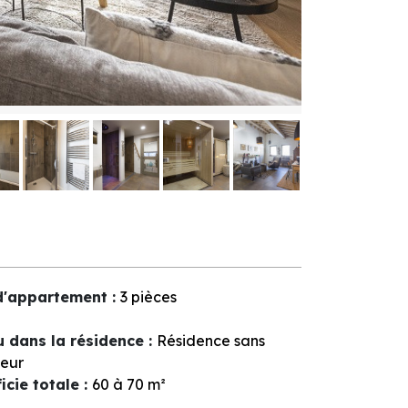
d'appartement
:
3 pièces
u dans la résidence
:
Résidence sans
eur
icie totale
:
60 à 70
m²