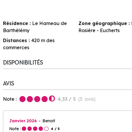
Résidence :
Le Hameau de
Zone géographique :
Barthélémy
Rosière - Eucherts
Distances :
420
m des
commerces
DISPONIBILITÉS
AVIS
Note :
4,33
/ 5
(
3
avis
)
Janvier 2026
Benoit
Note :
4
/ 5