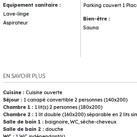
Equipement sanitaire
:
Parking couvert
1 Plac
Lave-linge
Bien-être
:
Aspirateur
Sauna
EN SAVOIR PLUS
Cuisine
:
Cuisine ouverte
Séjour
:
1
canapé convertible 2 personnes (140x200)
Chambre 1
:
1
lit(s) 2 personnes (180x200)
Chambre 2
:
1
lit double (160x200) séparable en 2 lits s
Salle de bain 1
:
baignoire
WC
sèche-cheveux
Salle de bain 2
:
douche
WC
:
1
WC indépendant(s)