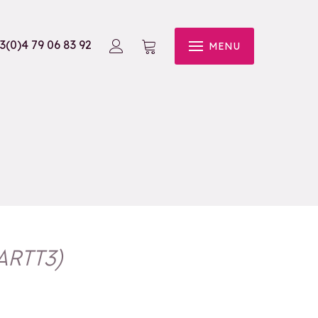
3(0)4 79 06 83 92
MENU
ARTT3
)