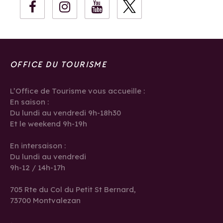
OFFICE DU TOURISME
L’Office de Tourisme vous accueille :
En saison :
Du lundi au vendredi 9h-18h30
Et le weekend 9h-19h
En intersaison :
Du lundi au vendredi
9h-12 / 14h-17h
705 Rte du Col du Petit St Bernard,
73700 Montvalezan