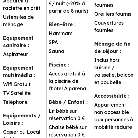
Appareil à
€/ nuit (-20% à
fournies
raclette en prêt
partir de 8 nuits)
Oreillers fournis
Ustensiles de
Couvertures
ménage
Bien-être
:
fournies
Hammam
Equipement
SPA
Ménage de fin
sanitaire
:
Sauna
de séjour
:
Aspirateur
Inclus hors
Piscine
:
cuisine /
Equipement
Accès gratuit à
vaisselle, balcon
multimédia
:
la piscine de
et poubelle
Wifi Gratuit
l'hôtel Alparena
TV Satellite
Accessibilité
:
Téléphone
Bébé / Enfant
:
Appartement
Lit bébé sur
non accessible
Equipements /
réservation
0 €
aux personnes à
Loisirs
:
mobilité réduite
Chaise bébé sur
Casier ou Local
réservation
0 €