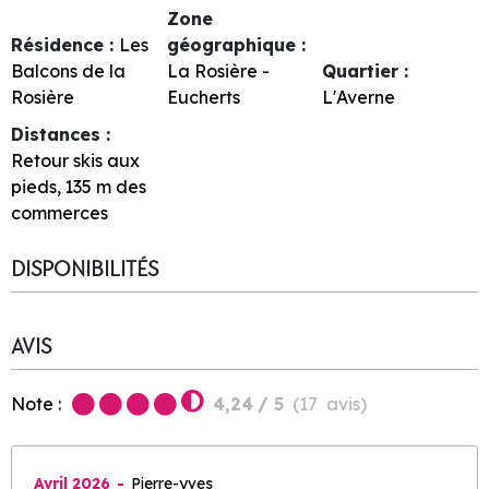
Zone
Résidence :
Les
géographique :
Balcons de la
La Rosière -
Quartier :
Rosière
Eucherts
L'Averne
Distances :
Retour skis aux
pieds
135
m des
commerces
DISPONIBILITÉS
AVIS
Note :
4,24
/ 5
(
17
avis
)
Avril 2026
Pierre-yves