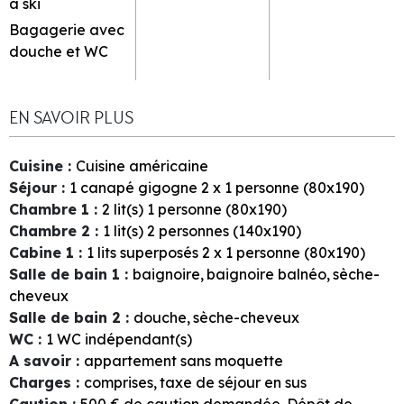
à ski
Bagagerie avec
douche et WC
EN SAVOIR PLUS
Cuisine
:
Cuisine américaine
Séjour
:
1
canapé gigogne 2 x 1 personne (80x190)
Chambre 1
:
2
lit(s) 1 personne (80x190)
Chambre 2
:
1
lit(s) 2 personnes (140x190)
Cabine 1
:
1
lits superposés 2 x 1 personne (80x190)
Salle de bain 1
:
baignoire
baignoire balnéo
sèche-
cheveux
Salle de bain 2
:
douche
sèche-cheveux
WC
:
1
WC indépendant(s)
A savoir
:
appartement sans moquette
Charges
:
comprises
taxe de séjour en sus
Caution
:
500
€ de caution demandée
Dépôt de