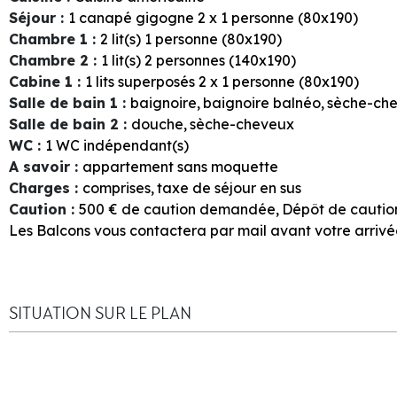
Séjour
:
1
canapé gigogne 2 x 1 personne (80x190)
Chambre 1
:
2
lit(s) 1 personne (80x190)
Chambre 2
:
1
lit(s) 2 personnes (140x190)
Cabine 1
:
1
lits superposés 2 x 1 personne (80x190)
Salle de bain 1
:
baignoire
baignoire balnéo
sèche-ch
Salle de bain 2
:
douche
sèche-cheveux
WC
:
1
WC indépendant(s)
A savoir
:
appartement sans moquette
Charges
:
comprises
taxe de séjour en sus
Caution
:
500
€ de caution demandée
Dépôt de caution 
Les Balcons vous contactera par mail avant votre arrivé
SITUATION SUR LE PLAN