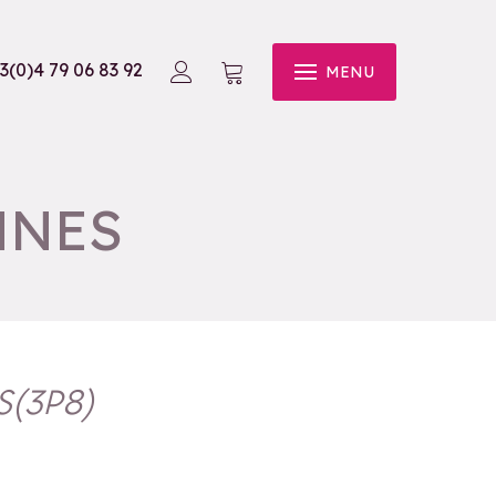
3(0)4 79 06 83 92
MENU
NNES
S
(
3P8
)