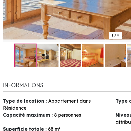
1
/
9
INFORMATIONS
Type de location
:
Appartement dans
Type 
Résidence
Capacité maximum
:
8 personnes
Nivea
attrib
Superficie totale
:
68
m²