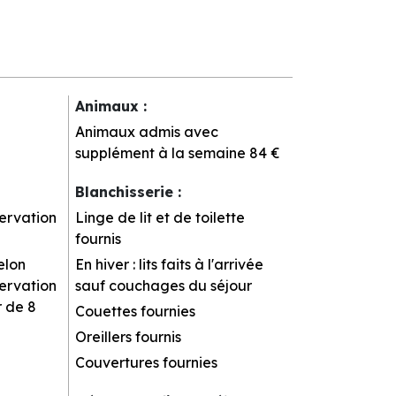
Animaux
:
Animaux admis avec
supplément à la semaine
84 €
Blanchisserie
:
servation
Linge de lit et de toilette
fournis
elon
En hiver : lits faits à l'arrivée
servation
sauf couchages du séjour
r de 8
Couettes fournies
Oreillers fournis
Couvertures fournies