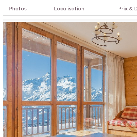
Photos
Localisation
Prix & D