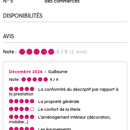
N°
5
des commerces
DISPONIBILITÉS
AVIS
Note :
5
/ 5
(
1
avis
)
Décembre 2024
Guillaume
Note :
5
/ 5
La conformité du descriptif par rapport à
la prestation
La propreté générale
Le confort de la literie
L’aménagement intérieur (décoration,
mobilier…)
Les équipements